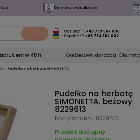
ztwo
Darmowe wizualizacje
Obsługa PL
+48 733 367 006
Сервіс УКР
+48 733 382 002
nadrukiem w 48 h
Gadżetowy doradca
Dla insty
ne
Pudełko na herbatę SIMONETTA
Pudełko na herbatę
SIMONETTA, beżowy
8229613
Kod produktu: 8229613
Produkt dostępny
Darmowa dostawa