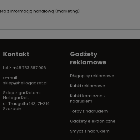
ra z informacją handlową (marketing).
Kontakt
Gadżety
reklamowe
tel.>: +48 733 367 006
Długopisy reklamowe
e-mail:
sklep@hellogadzet.pl
Kubki reklamowe
Sklep z gadżetami
Kubki termiczne z
Hellogadżet
,
nadrukiem
ul. Traugutta 143
,
71-314
Szczecin
Torby z nadrukiem
Gadżety elektroniczne
Smycz z nadrukiem