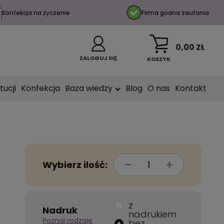
Konfekcja na życzenie
Firma godna zaufania
0,00 ZŁ
ZALOGUJ SIĘ
KOSZYK
tucji
Konfekcja
Baza wiedzy
Blog
O nas
Kontakt
Wybierz ilość:
z
Nadruk
nadrukiem
Poznaj rodzaje
bez