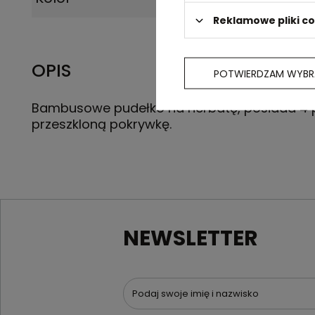
Reklamowe pliki c
OPIS
POTWIERDZAM WYBR
Bambusowe pudełko na herbatę, posiada 4 p
przeszkloną pokrywkę.
NEWSLETTER
Podaj swoje imię i nazwisko