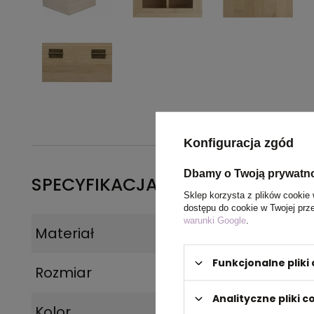
Konfiguracja zgód
Dbamy o Twoją prywatn
SPECYFIKACJA PRODUKTU
Sklep korzysta z plików cookie 
dostępu do cookie w Twojej prz
warunki Google
.
Materiał
Drewno
Funkcjonalne plik
Rozmiar
15 x 15 x 8,4 cm
Analityczne pliki c
Kolor
beżowy