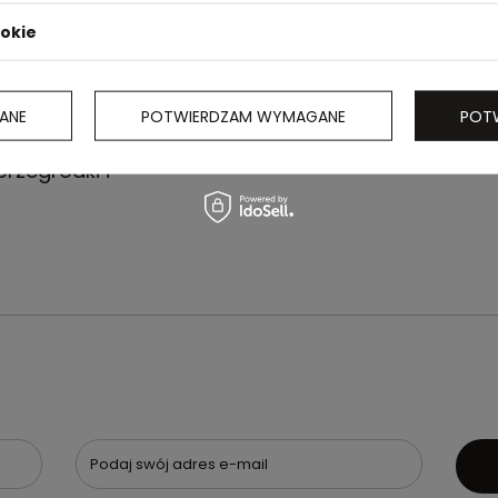
ookie
ANE
POTWIERDZAM WYMAGANE
POT
rzegródki i
Podaj swój adres e-mail