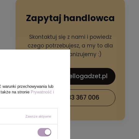
Zapytaj handlowca
Skontaktuj się z nami i powiedz
czego potrzebujesz, a my to dla
Ciebie zorganizujemy :)
sklep@hellogadzet.pl
ć warunki przechowywania lub
 także na stronie
Prywatność i
+48 733 367 006
Zawsze aktywne