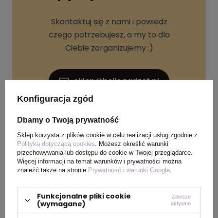
Skontaktuj się z nami i powiedz
czego potrzebujesz, a my to dla
Ciebie zorganizujemy :)
sklep@hellogadzet.pl
Konfiguracja zgód
+48 733 367 006
Dbamy o Twoją prywatność
Sklep korzysta z plików cookie w celu realizacji usług zgodnie z
Polityką dotyczącą cookies
. Możesz określić warunki
przechowywania lub dostępu do cookie w Twojej przeglądarce.
Więcej informacji na temat warunków i prywatności można
znaleźć także na stronie
Prywatność i warunki Google
.
SPECYFIKACJA PRODUKTU
Funkcjonalne pliki cookie
Zawsze
(wymagane)
aktywne