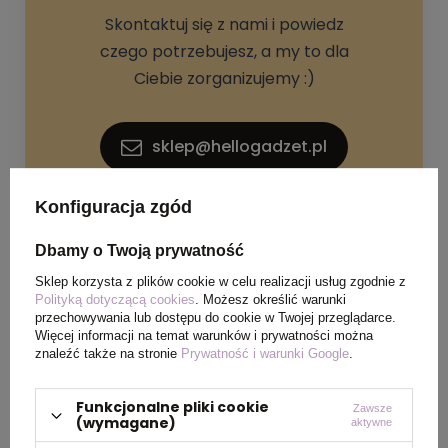
Skontaktuj się z nami i powiedz
czego potrzebujesz, a my to dla
Ciebie zorganizujemy :)
sklep@hellogadzet.pl
Konfiguracja zgód
+48 733 367 006
Dbamy o Twoją prywatność
Sklep korzysta z plików cookie w celu realizacji usług zgodnie z
Polityką dotyczącą cookies
. Możesz określić warunki
przechowywania lub dostępu do cookie w Twojej przeglądarce.
Więcej informacji na temat warunków i prywatności można
znaleźć także na stronie
Prywatność i warunki Google
.
SPECYFIKACJA PRODUKTU
Funkcjonalne pliki cookie
Zawsze
(wymagane)
aktywne
Materiał
Poliester