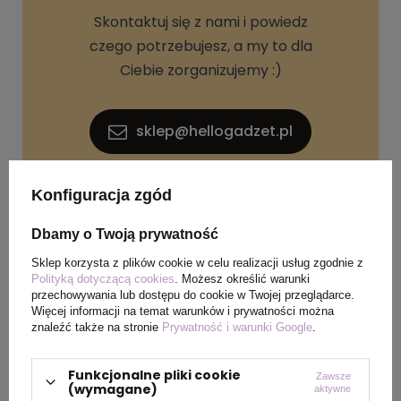
Skontaktuj się z nami i powiedz
czego potrzebujesz, a my to dla
Ciebie zorganizujemy :)
sklep@hellogadzet.pl
+48 733 367 006
Konfiguracja zgód
Dbamy o Twoją prywatność
Sklep korzysta z plików cookie w celu realizacji usług zgodnie z
Polityką dotyczącą cookies
. Możesz określić warunki
przechowywania lub dostępu do cookie w Twojej przeglądarce.
Więcej informacji na temat warunków i prywatności można
znaleźć także na stronie
Prywatność i warunki Google
.
SPECYFIKACJA PRODUKTU
Funkcjonalne pliki cookie
Zawsze
(wymagane)
aktywne
Materiał
Papier