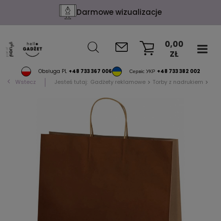
Darmowe wizualizacje
0,00
ZŁ
KOSZYK
Obsługa PL
+48 733 367 006
Сервіс УКР
+48 733 382 002
Wstecz
Jesteś tutaj:
Gadżety reklamowe
Torby z nadrukiem
Tor