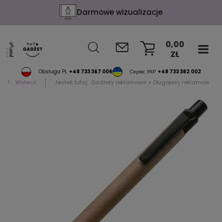
Darmowe wizualizacje
0,00
ZŁ
KOSZYK
Obsługa PL
+48 733 367 006
Сервіс УКР
+48 733 382 002
Wstecz
Jesteś tutaj:
Gadżety reklamowe
Długopisy reklamowe