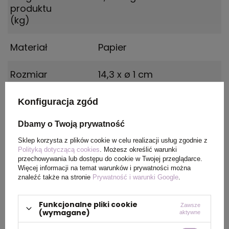
produktu
(kg)
Materiał
Papier
Rozmiar
14,3 x ø 1 cm
Kolor
czarny
Konfiguracja zgód
Dbamy o Twoją prywatność
OPIS
Sklep korzysta z plików cookie w celu realizacji usług zgodnie z
Polityką dotyczącą cookies
. Możesz określić warunki
przechowywania lub dostępu do cookie w Twojej przeglądarce.
Długopis wykonany z tektury pochodzącej z
Więcej informacji na temat warunków i prywatności można
recyklingu. Posiada wkład piszący na
znaleźć także na stronie
Prywatność i warunki Google
.
niebiesko.
Funkcjonalne pliki cookie
Zawsze
(wymagane)
aktywne