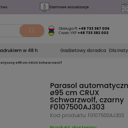
ztwo
Darmowe wizualizacje
Obsługa PL
+48 733 367 006
Сервіс УКР
+48 733 382 002
nadrukiem w 48 h
Gadżetowy doradca
Dla insty
atyczny ø95 cm CRUX Schwarzwolf
Parasol automatycz
ø95 cm CRUX
Schwarzwolf, czarny
F0107500AJ303
Kod produktu: F0107500AJ303
Produkt dostępny