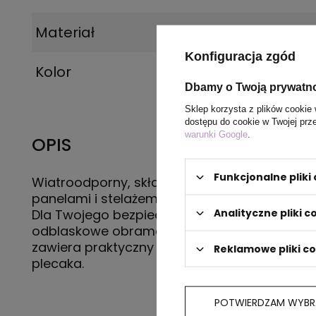
Materiał
Inne
Konfiguracja zgód
Kolor
czarny
Dbamy o Twoją prywatn
Sklep korzysta z plików cookie 
dostępu do cookie w Twojej prz
warunki Google
.
OPIS
Funkcjonalne plik
Wiatroodporny, składany automatycznie paras
panelami i stelażem wykonanym z włókna sz
Analityczne pliki c
Dla Twojego bezpieczeństwa jest wyposażo
odblaskowe obramowanie. Pokrowiec na par
zawiera praktyczny karabińczyk do mocowa
Reklamowe pliki c
plecaka.
POTWIERDZAM WYBR