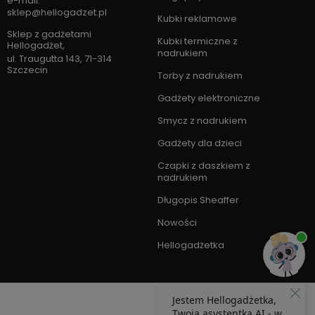
e-mail:
sklep@hellogadzet.pl
Kubki reklamowe
Sklep z gadżetami
Kubki termiczne z
Hellogadżet
,
nadrukiem
ul. Traugutta 143
,
71-314
Szczecin
Torby z nadrukiem
Gadżety elektroniczne
Smycz z nadrukiem
Gadżety dla dzieci
Czapki z daszkiem z
nadrukiem
Długopis Sheaffer
Nowości
Hellogadżetka