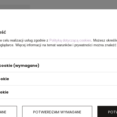
ość
w celu realizacji usług zgodnie z
Polityką dotyczącą cookies
. Możesz określi
eglądarce. Więcej informacji na temat warunków i prywatności można znaleźć
i cookie (wymagane)
ol 21‘‘ z 8
klanego.
ookie
ny w
asol
nia do
ookie
ANE
POTWIERDZAM WYMAGANE
POT