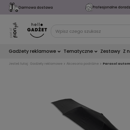
Profesjonalne dorad
Darmowa dostawa
Gadżety reklamowe
Tematyczne
Zestawy
Z 
Jesteś tutaj:
Gadżety reklamowe
Akcesoria podróżne
Parasol autom