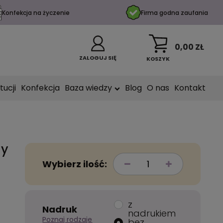
Konfekcja na życzenie
Firma godna zaufania
0,00 ZŁ
ZALOGUJ SIĘ
KOSZYK
tucji
Konfekcja
Baza wiedzy
Blog
O nas
Kontakt
ny
Wybierz ilość:
z
Nadruk
nadrukiem
Poznaj rodzaje
bez