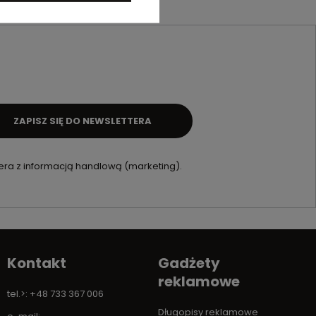
ZAPISZ SIĘ DO NEWSLETTERA
ra z informacją handlową (marketing).
Kontakt
Gadżety
reklamowe
tel.>: +48 733 367 006
Długopisy reklamowe