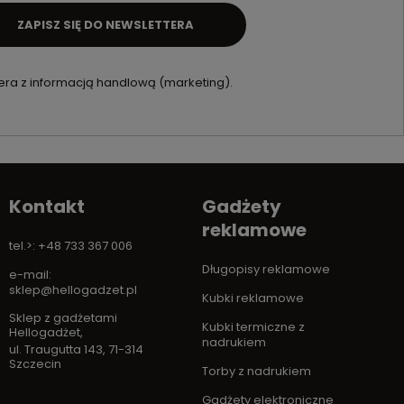
ZAPISZ SIĘ DO NEWSLETTERA
ra z informacją handlową (marketing).
Kontakt
Gadżety
reklamowe
tel.>: +48 733 367 006
Długopisy reklamowe
e-mail:
sklep@hellogadzet.pl
Kubki reklamowe
Sklep z gadżetami
Kubki termiczne z
Hellogadżet
,
nadrukiem
ul. Traugutta 143
,
71-314
Szczecin
Torby z nadrukiem
Gadżety elektroniczne