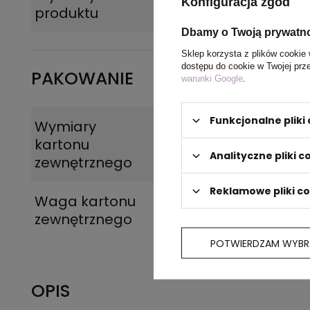
Konfiguracja zgód
produktu
Dbamy o Twoją prywatn
Sklep korzysta z plików cookie 
dostępu do cookie w Twojej prz
PAKOWANIE
warunki Google
.
Funkcjonalne plik
Wymiary
60 x 45 x 38 cm
kartonu
Analityczne pliki c
zewnętrznego
Reklamowe pliki c
Waga kartonu
12,6
zewnętrznego
POTWIERDZAM WYBR
OPIS