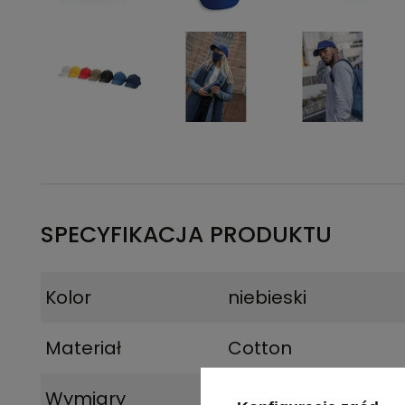
SPECYFIKACJA PRODUKTU
Kolor
niebieski
Materiał
Cotton
Wymiary
12 x Ø 18,5 cm