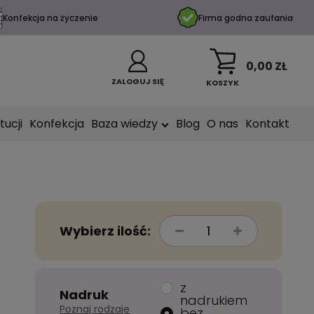
Konfekcja na życzenie
Firma godna zaufania
0,00 ZŁ
ZALOGUJ SIĘ
KOSZYK
tucji
Konfekcja
Baza wiedzy
Blog
O nas
Kontakt
Wybierz ilość:
z
Nadruk
nadrukiem
Poznaj rodzaje
bez