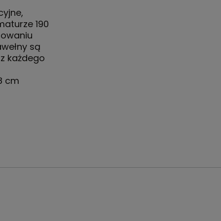
cyjne,
maturze 190
osowaniu
awełny są
 z każdego
58 cm