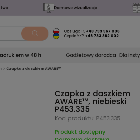
ztwo
Darmowe wizualizacje
Obsługa PL
+48 733 367 006
Сервіс УКР
+48 733 382 002
nadrukiem w 48 h
Gadżetowy doradca
Dla insty
m
Czapka z daszkiem AWARE™
Czapka z daszkiem
AWARE™, niebieski
P453.335
Kod produktu: P453.335
Produkt dostępny
Darmowa dostawa