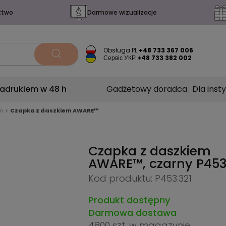
ztwo
Darmowe wizualizacje
Obsługa PL
+48 733 367 006
Сервіс УКР
+48 733 382 002
nadrukiem w 48 h
Gadżetowy doradca
Dla insty
m
Czapka z daszkiem AWARE™
Czapka z daszkiem
AWARE™, czarny
P453
Kod produktu: P453.321
Produkt dostępny
Darmowa dostawa
4800 szt.
w magazynie