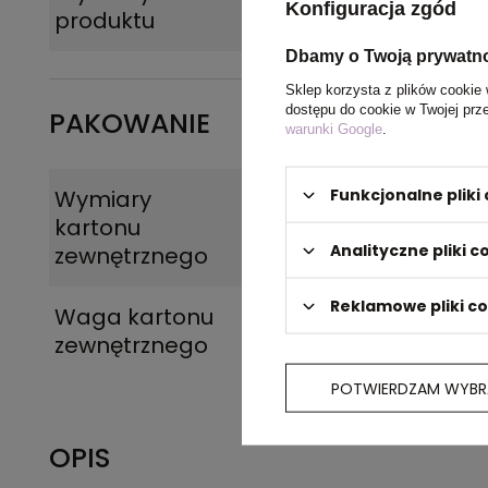
Konfiguracja zgód
produktu
Dbamy o Twoją prywatn
Sklep korzysta z plików cookie 
dostępu do cookie w Twojej prz
PAKOWANIE
warunki Google
.
Funkcjonalne plik
Wymiary
60 x 45 x 38 cm
kartonu
Analityczne pliki c
zewnętrznego
Reklamowe pliki c
Waga kartonu
12,6
zewnętrznego
POTWIERDZAM WYBR
OPIS