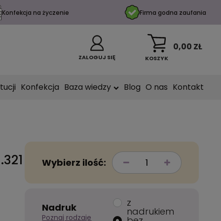
Konfekcja na życzenie
Firma godna zaufania
0,00 ZŁ
ZALOGUJ SIĘ
KOSZYK
tucji
Konfekcja
Baza wiedzy
Blog
O nas
Kontakt
.321
Wybierz ilość:
z
Nadruk
nadrukiem
Poznaj rodzaje
bez