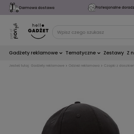
Profesjonalne dorad
Darmowa dostawa
Gadżety reklamowe
Tematyczne
Zestawy
Z 
Jesteś tutaj:
Gadżety reklamowe
Odzież reklamowa
Czapki z daszkie