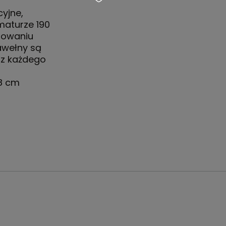
cyjne,
maturze 190
osowaniu
awełny są
 z każdego
58 cm