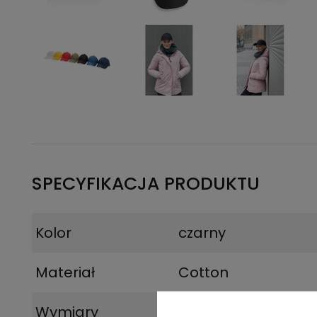
SPECYFIKACJA PRODUKTU
Kolor
czarny
Materiał
Cotton
Wymiary
12 x Ø 18,5 cm