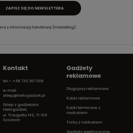
ZAPISZ SIĘ DO NEWSLETTERA
ra z informacją handlową (marketing).
Kontakt
Gadżety
reklamowe
tel.>: +48 733 367 006
Długopisy reklamowe
e-mail:
sklep@hellogadzet.pl
Kubki reklamowe
Sklep z gadżetami
Kubki termiczne z
Hellogadżet
,
nadrukiem
ul. Traugutta 143
,
71-314
Szczecin
Torby z nadrukiem
Gadżety elektroniczne