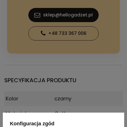
sklep@hellogadzet.pl
+48 733 367 006
SPECYFIKACJA PRODUKTU
Kolor
czarny
Materiał
Cotton
Konfiguracja zgód