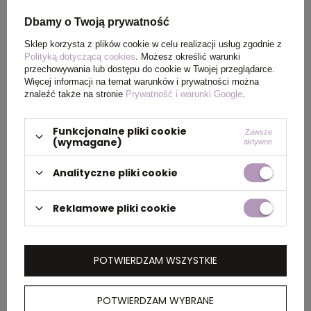
Wymiary
12 x Ø 18,5 cm
produktu
Dbamy o Twoją prywatność
Sklep korzysta z plików cookie w celu realizacji usług zgodnie z
Polityką dotyczącą cookies
. Możesz określić warunki
przechowywania lub dostępu do cookie w Twojej przeglądarce.
PAKOWANIE
Więcej informacji na temat warunków i prywatności można
znaleźć także na stronie
Prywatność i warunki Google
.
Wymiary
70 x 45 x 38 cm
Funkcjonalne pliki cookie
Zawsze
kartonu
(wymagane)
aktywne
zewnętrznego
Analityczne pliki cookie
Waga
14,8
Reklamowe pliki cookie
kartonu
zewnętrznego
POTWIERDZAM WSZYSTKIE
OPIS
POTWIERDZAM WYBRANE