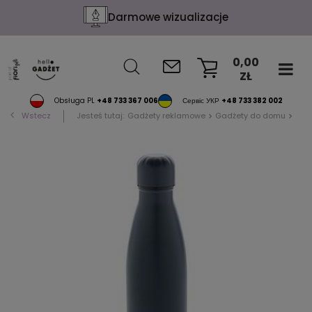
Darmowe wizualizacje
0,00
ZŁ
KOSZYK
Obsługa PL
+48 733 367 006
Сервіс УКР
+48 733 382 002
Wstecz
Jesteś tutaj:
Gadżety reklamowe
Gadżety do domu
Bute