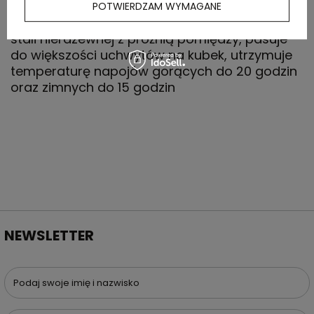
POTWIERDZAM WYMAGANE
Butelka termiczna 500 ml, podwójne ścianki ze
stali nierdzewnej z próżnią pomiędzy, pasuje
do większości uchwytów na kubek, utrzymuje
temperaturę napojów gorących do 20 godzin
oraz zimnych do 15 godzin
NEWSLETTER
Podaj swoje imię i nazwisko