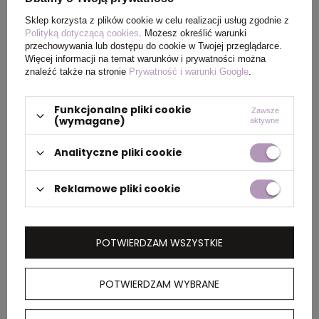
Wymiary
25,8 x Ø 6,7 cm
Sklep korzysta z plików cookie w celu realizacji usług zgodnie z
Polityką dotyczącą cookies
. Możesz określić warunki
produktu
przechowywania lub dostępu do cookie w Twojej przeglądarce.
Więcej informacji na temat warunków i prywatności można
znaleźć także na stronie
Prywatność i warunki Google
.
PAKOWANIE
Funkcjonalne pliki cookie
Zawsze
(wymagane)
aktywne
Wymiary
40 x 40 x 28,5 cm
Analityczne pliki cookie
kartonu
zewnętrznego
Reklamowe pliki cookie
Waga
9
kartonu
POTWIERDZAM WSZYSTKIE
zewnętrznego
POTWIERDZAM WYBRANE
OPIS