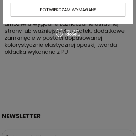
Notatnik w formacie A5, posiada 96 kartek w
POTWIERDZAM WYMAGANE
kropki (192 strony), tasiemka zakładkowa
umożliwia wygodne zaznaczanie ostatniej
strony lub ważniejszych notatek, dodatkowe
zamknięcie w postaci dopasowanej
kolorystycznie elastycznej opaski, twarda
okładka wykonana z PU
NEWSLETTER