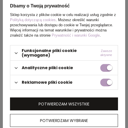
Dbamy o Twoją prywatność
Wymiary
14 x 21 x 1 cm
produktu
Sklep korzysta z plików cookie w celu realizacji usług zgodnie z
Polityką dotyczącą cookies
. Możesz określić warunki
przechowywania lub dostępu do cookie w Twojej przeglądarce.
Więcej informacji na temat warunków i prywatności można
znaleźć także na stronie
Prywatność i warunki Google
.
PAKOWANIE
Funkcjonalne pliki cookie
Zawsze
(wymagane)
aktywne
Wymiary
43,5 x 31 x 23,5 cm
kartonu
Analityczne pliki cookie
zewnętrznego
Reklamowe pliki cookie
Waga
15
kartonu
zewnętrznego
POTWIERDZAM WSZYSTKIE
POTWIERDZAM WYBRANE
OPIS