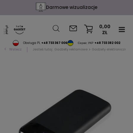
Darmowe wizualizacje
0,00
ZŁ
KOSZYK
Obsługa PL
+48 733 367 006
Сервіс УКР
+48 733 382 002
Wstecz
Jesteś tutaj:
Gadżety reklamowe
Gadżety elektroniczne