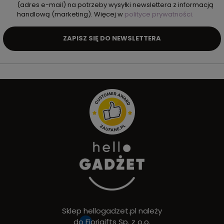
(adres e-mail) na potrzeby wysyłki newslettera z informacją
handlową (marketing). Więcej w
polityce prywatności.
ZAPISZ SIĘ DO NEWSLETTERA
Sklep hellogadzet.pl należy
do
Fiorigifts Sp. z o.o.