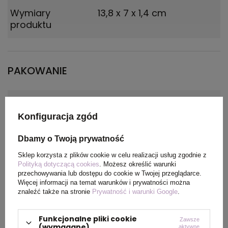
Wymiary
13,8 x 7 x 1,4 cm
produktu
PAKOWANIE
Wymiary
38 x 24 x 27 cm
kartonu
Konfiguracja zgód
zewnętrznego
Dbamy o Twoją prywatność
Waga
9
Sklep korzysta z plików cookie w celu realizacji usług zgodnie z
kartonu
Polityką dotyczącą cookies
. Możesz określić warunki
przechowywania lub dostępu do cookie w Twojej przeglądarce.
zewnętrznego
Więcej informacji na temat warunków i prywatności można
znaleźć także na stronie
Prywatność i warunki Google
.
OPIS
Funkcjonalne pliki cookie
Zawsze
(wymagane)
aktywne