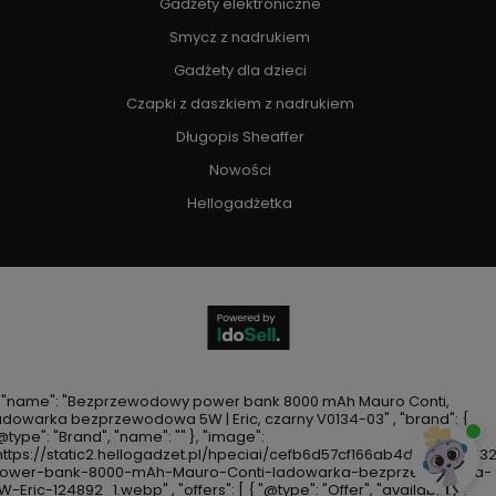
Gadżety elektroniczne
Smycz z nadrukiem
Gadżety dla dzieci
Czapki z daszkiem z nadrukiem
Długopis Sheaffer
Nowości
Hellogadżetka
, "name": "Bezprzewodowy power bank 8000 mAh Mauro Conti,
adowarka bezprzewodowa 5W | Eric, czarny V0134-03" , "brand": {
@type": "Brand", "name": "" }, "image":
https://static2.hellogadzet.pl/hpeciai/cefb6d57cf166ab4dd1ae6b5
ower-bank-8000-mAh-Mauro-Conti-ladowarka-bezprzewodowa-
W-Eric-124892_1.webp" , "offers": [ { "@type": "Offer", "availability":