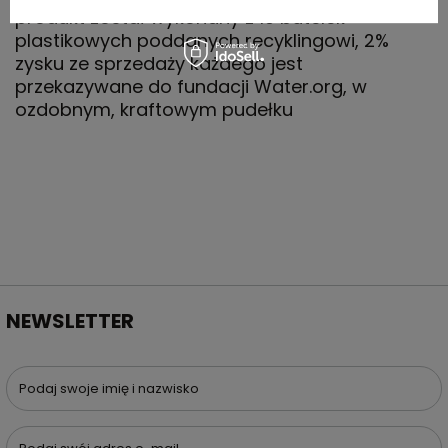
produkt został wykonany z 10 butelek
plastikowych poddanych recyklingowi, 2%
zysku ze sprzedaży każdego jest
przekazywane do fundacji Water.org, w
ozdobnym, kraftowym pudełku
NEWSLETTER
Podaj swoje imię i nazwisko