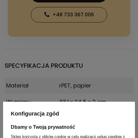
+48 733 367 006
SPECYFIKACJA PRODUKTU
Materiał
rPET, papier
Wymiary
33,1 x 24,5 x 2 cm
produktu
Konfiguracja zgód
Dbamy o Twoją prywatność
PAKOWANIE
Sklep korzysta z plików cookie w celu realizacji usług zgodnie z