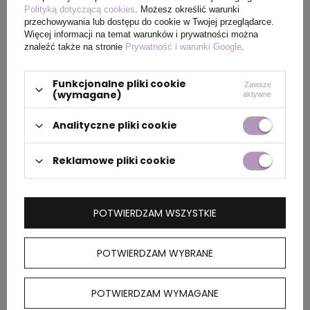
Polityką dotyczącą cookies
. Możesz określić warunki
przechowywania lub dostępu do cookie w Twojej przeglądarce.
Więcej informacji na temat warunków i prywatności można
Wymiary
38 x 27,5 x 37 cm
znaleźć także na stronie
Prywatność i warunki Google
.
kartonu
zewnętrznego
Funkcjonalne pliki cookie
Zawsze
(wymagane)
aktywne
Analityczne pliki cookie
OPIS
Reklamowe pliki cookie
Teczka konferencyjna A4 z notatnikiem (20
kremowych kartek 80 g/m2 z papieru z
recyklingu w linie), zamykana na zamek
błyskawiczny, wewnątrz duża kieszeń, kieszeń
POTWIERDZAM WSZYSTKIE
na telefon oraz 2 dodatkowe kieszenie, 4
miejsca na karty kredytowe i pętla na
POTWIERDZAM WYBRANE
akcesoria do pisania, tkanina zewnętrzna i
wewnętrzna z poliestru AWARE™ RPET, który
został wykonany z butelek PET pochodzących
POTWIERDZAM WYMAGANE
z recyklingu z identyfikowalnym źródłem,