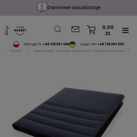
Darmowe wizualizacje
0,00
ZŁ
KOSZYK
Obsługa PL
+48 733 367 006
Сервіс УКР
+48 733 382 002
Wstecz
Jesteś tutaj:
Gadżety reklamowe
Gadżety biurowe
Teczk