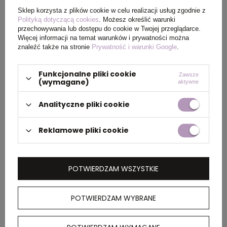
Wymiary
16,5 x 6 cm
Sklep korzysta z plików cookie w celu realizacji usług zgodnie z
produktu
Polityką dotyczącą cookies
. Możesz określić warunki
przechowywania lub dostępu do cookie w Twojej przeglądarce.
Więcej informacji na temat warunków i prywatności można
Waga
610
znaleźć także na stronie
Prywatność i warunki Google
.
produktu (g)
Funkcjonalne pliki cookie
Zawsze
(wymagane)
aktywne
PAKOWANIE
Analityczne pliki cookie
Reklamowe pliki cookie
Wymiary
40 x 34,5 x 35 cm
kartonu
zewnętrznego
POTWIERDZAM WSZYSTKIE
Waga
16
kartonu
POTWIERDZAM WYBRANE
zewnętrznego