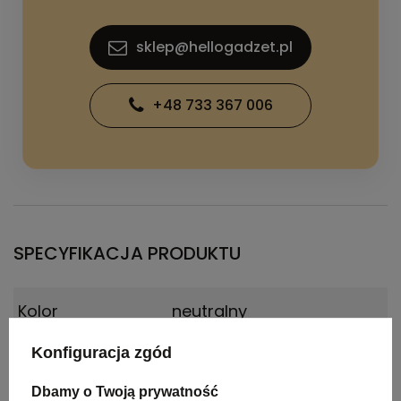
sklep@hellogadzet.pl
+48 733 367 006
SPECYFIKACJA PRODUKTU
Kolor
neutralny
Konfiguracja zgód
Materiał
metal, ABS
Dbamy o Twoją prywatność