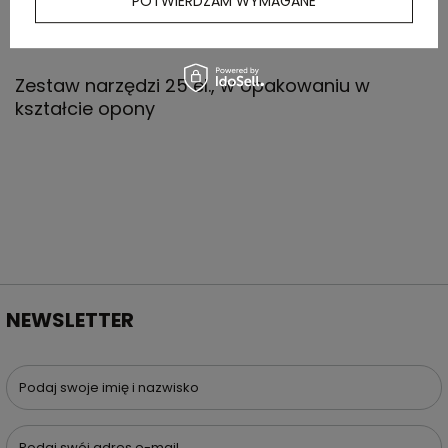
POTWIERDZAM WYMAGANE
OPIS
Zestaw narzędzi 25 el., w opakowaniu w
kształcie opony
NEWSLETTER
Podaj swoje imię i nazwisko
Podaj swój adres e-mail