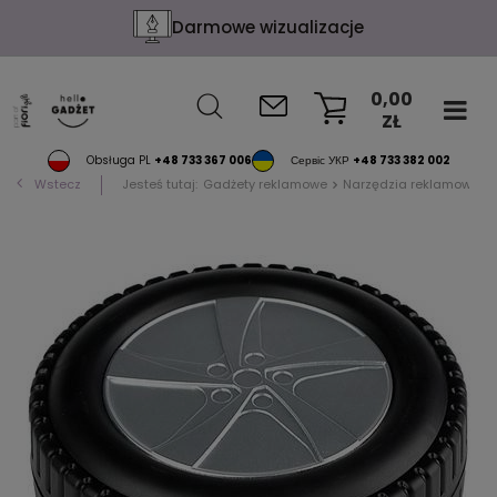
Darmowe wizualizacje
0,00
ZŁ
KOSZYK
Obsługa PL
+48 733 367 006
Сервіс УКР
+48 733 382 002
Wstecz
Jesteś tutaj:
Gadżety reklamowe
Narzędzia reklamowe