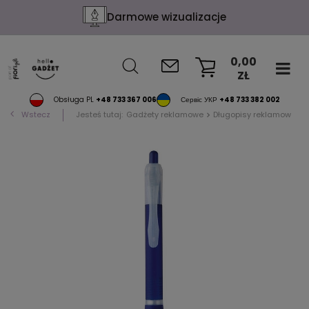
Darmowe wizualizacje
0,00
ZŁ
KOSZYK
Obsługa PL
+48 733 367 006
Сервіс УКР
+48 733 382 002
Wstecz
Jesteś tutaj:
Gadżety reklamowe
Długopisy reklamowe