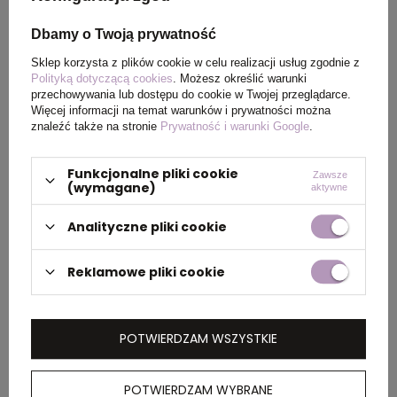
Dbamy o Twoją prywatność
Certyfikat
MSDS
Sklep korzysta z plików cookie w celu realizacji usług zgodnie z
Polityką dotyczącą cookies
. Możesz określić warunki
Rozmiar
ø10 x 145 mm
przechowywania lub dostępu do cookie w Twojej przeglądarce.
Więcej informacji na temat warunków i prywatności można
znaleźć także na stronie
Prywatność i warunki Google
.
PAKOWANIE
Funkcjonalne pliki cookie
Zawsze
(wymagane)
aktywne
Analityczne pliki cookie
Wymiary
0.450x0.310x0.190
kartonu
zewnętrznego
Reklamowe pliki cookie
(m)
Ilość szt. w
50
POTWIERDZAM WSZYSTKIE
kartonie
wewnętrznym
POTWIERDZAM WYBRANE