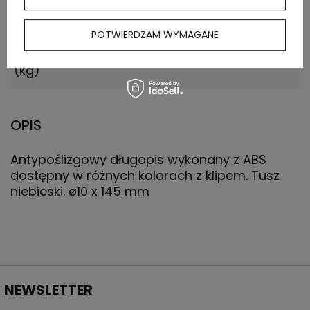
Waga
9.000
POTWIERDZAM WYMAGANE
kartonu
zewnętrznego
(kg)
OPIS
Antypoślizgowy długopis wykonany z ABS
dostępny w różnych kolorach z klipem. Tusz
niebieski. ø10 x 145 mm
NEWSLETTER