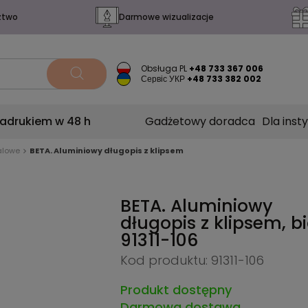
ztwo
Darmowe wizualizacje
Obsługa PL
+48 733 367 006
Сервіс УКР
+48 733 382 002
nadrukiem w 48 h
Gadżetowy doradca
Dla insty
alowe
BETA. Aluminiowy długopis z klipsem
BETA. Aluminiowy
długopis z klipsem, bi
91311-106
Kod produktu: 91311-106
Produkt dostępny
Darmowa dostawa