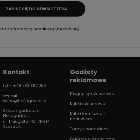
ZAPISZ SIĘ DO NEWSLETTERA
ra z informacją handlową (marketing).
Kontakt
Gadżety
reklamowe
tel.>: +48 733 367 006
Długopisy reklamowe
e-mail:
sklep@hellogadzet.pl
Kubki reklamowe
Sklep z gadżetami
Kubki termiczne z
Hellogadżet
,
nadrukiem
ul. Traugutta 143
,
71-314
Szczecin
Torby z nadrukiem
Gadżety elektroniczne