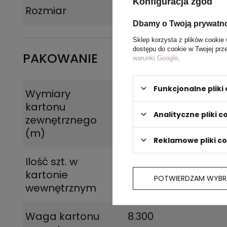
Konfiguracja zgód
Rozmiar
ø10 x 137 mm
Dbamy o Twoją prywatn
Sklep korzysta z plików cookie 
dostępu do cookie w Twojej prz
PAKOWANIE
warunki Google
.
Funkcjonalne plik
Wymiary
0.370x0.170x0.220
kartonu
Analityczne pliki c
zewnętrznego
(m)
Reklamowe pliki c
Ilość szt. w
50
kartonie
POTWIERDZAM WYBR
wewnętrznym
Waga kartonu
8.300