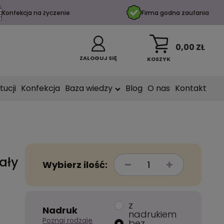
Konfekcja na życzenie
Firma godna zaufania
0,00 ZŁ
ZALOGUJ SIĘ
KOSZYK
tucji
Konfekcja
Baza wiedzy
Blog
O nas
Kontakt
ały
Wybierz ilość:
z
Nadruk
nadrukiem
Poznaj rodzaje
bez