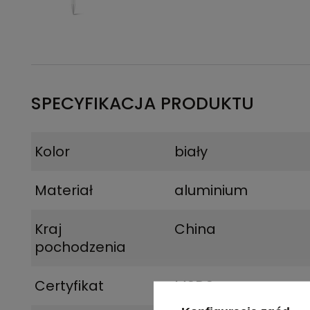
SPECYFIKACJA PRODUKTU
Kolor
biały
Materiał
aluminium
Kraj
China
pochodzenia
Certyfikat
MSDS