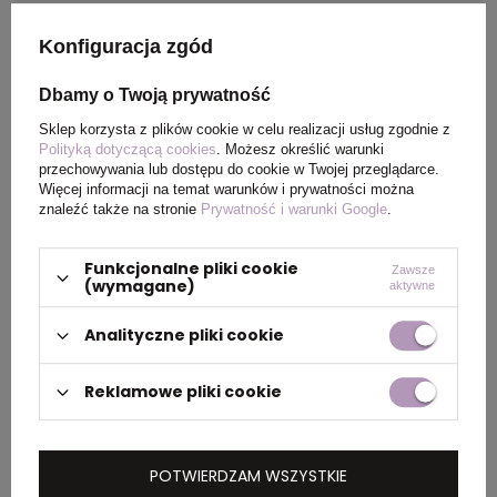
Kolor
pomarańczowy
Konfiguracja zgód
Materiał
aluminium
Dbamy o Twoją prywatność
Kraj
China
Sklep korzysta z plików cookie w celu realizacji usług zgodnie z
Polityką dotyczącą cookies
. Możesz określić warunki
pochodzenia
przechowywania lub dostępu do cookie w Twojej przeglądarce.
Więcej informacji na temat warunków i prywatności można
znaleźć także na stronie
Prywatność i warunki Google
.
Certyfikat
MSDS
Funkcjonalne pliki cookie
Rozmiar
ø10 x 137 mm
Zawsze
(wymagane)
aktywne
Analityczne pliki cookie
PAKOWANIE
Reklamowe pliki cookie
Wymiary
0.320x0.270x0.180
kartonu
POTWIERDZAM WSZYSTKIE