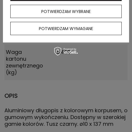
zewnętrznego
(m)
POTWIERDZAM WYBRANE
Ilość szt. w
50
POTWIERDZAM WYMAGANE
kartonie
wewnętrznym
Waga
8.400
kartonu
zewnętrznego
(kg)
OPIS
Aluminiowy długopis z kolorowym korpusem, o
gumowym wykończeniu. Dostępny w szerokiej
gamie kolorów. Tusz czarny. ø10 x 137 mm