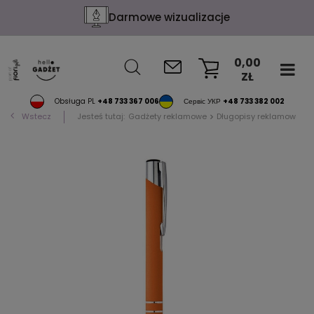
Darmowe wizualizacje
0,00
ZŁ
KOSZYK
Obsługa PL
+48 733 367 006
Сервіс УКР
+48 733 382 002
Wstecz
Jesteś tutaj:
Gadżety reklamowe
Długopisy reklamowe