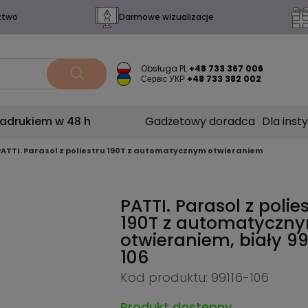
ztwo
Darmowe wizualizacje
Obsługa PL
+48 733 367 006
Сервіс УКР
+48 733 382 002
nadrukiem w 48 h
Gadżetowy doradca
Dla insty
PATTI. Parasol z poliestru 190T z automatycznym otwieraniem
PATTI. Parasol z polie
190T z automatyczn
otwieraniem, biały
99
106
Kod produktu: 99116-106
Produkt dostępny