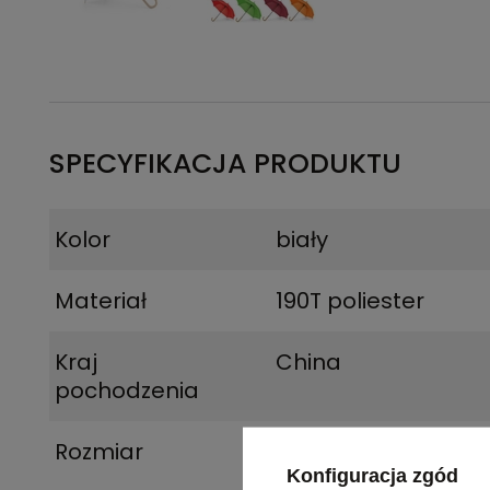
SPECYFIKACJA PRODUKTU
Kolor
biały
Materiał
190T poliester
Kraj
China
pochodzenia
Rozmiar
ø1040 mm | 885 m
Konfiguracja zgód