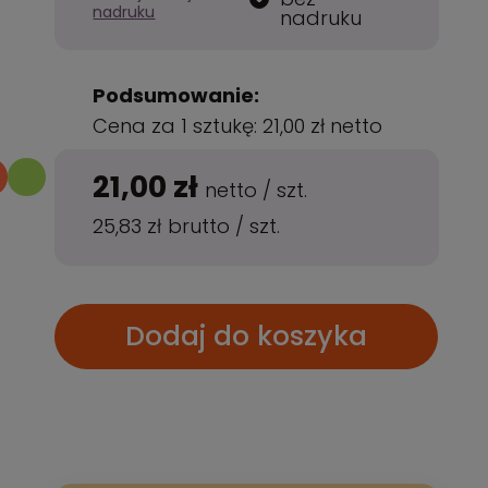
nadruku
nadruku
Podsumowanie:
Cena za 1 sztukę:
21,00 zł
netto
21,00 zł
netto
/
szt.
25,83 zł
brutto
/
szt.
Dodaj do koszyka