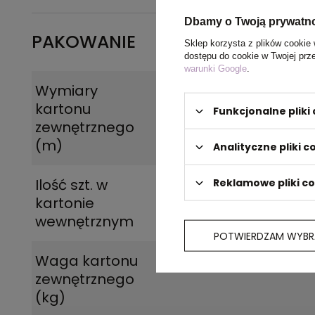
Dbamy o Twoją prywatn
PAKOWANIE
Sklep korzysta z plików cookie 
dostępu do cookie w Twojej prz
warunki Google
.
Wymiary
1.110x0.160x0.380
kartonu
Funkcjonalne plik
zewnętrznego
(m)
Analityczne pliki c
Ilość szt. w
10
Reklamowe pliki c
kartonie
wewnętrznym
POTWIERDZAM WYBR
Waga kartonu
18.400
zewnętrznego
(kg)