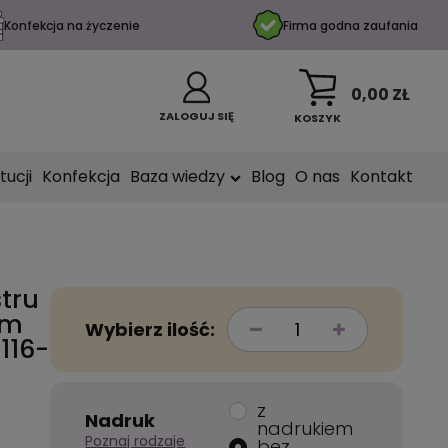
Konfekcja na życzenie
Firma godna zaufania
0,00 ZŁ
ZALOGUJ SIĘ
KOSZYK
tucji
Konfekcja
Baza wiedzy
Blog
O nas
Kontakt
stru
ym
Wybierz ilość:
116-
z
Nadruk
nadrukiem
Poznaj rodzaje
bez