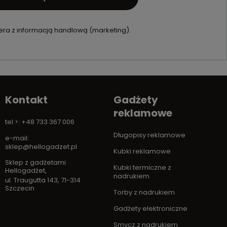
ra z informacją handlową (marketing).
Kontakt
Gadżety
reklamowe
tel.>: +48 733 367 006
Długopisy reklamowe
e-mail:
sklep@hellogadzet.pl
Kubki reklamowe
Sklep z gadżetami
Kubki termiczne z
Hellogadżet
,
nadrukiem
ul. Traugutta 143
,
71-314
Szczecin
Torby z nadrukiem
Gadżety elektroniczne
Smycz z nadrukiem