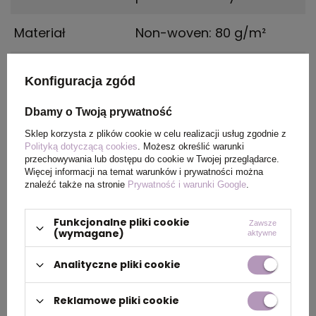
Materiał
Non-woven: 80 g/m²
Kraj
China
Konfiguracja zgód
pochodzenia
Dbamy o Twoją prywatność
Certyfikat
REACH
Sklep korzysta z plików cookie w celu realizacji usług zgodnie z
Polityką dotyczącą cookies
. Możesz określić warunki
Rozmiar
Złożona: 200 x 110 x 15 mm
przechowywania lub dostępu do cookie w Twojej przeglądarce.
Więcej informacji na temat warunków i prywatności można
| Rozłożona: 380 x 465
znaleźć także na stronie
Prywatność i warunki Google
.
mm
Funkcjonalne pliki cookie
Zawsze
(wymagane)
aktywne
PAKOWANIE
Analityczne pliki cookie
Reklamowe pliki cookie
Wymiary
0.560x0.440x0.380