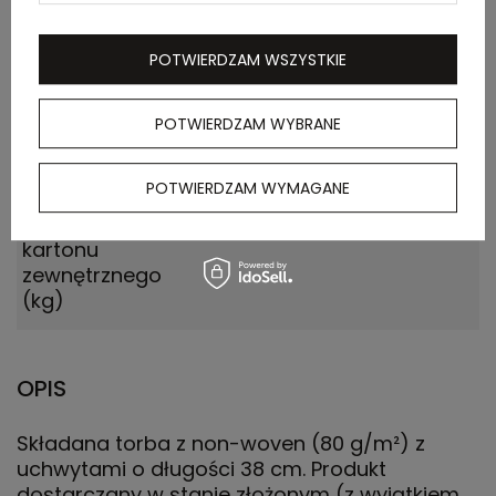
kartonu
zewnętrznego
(m)
POTWIERDZAM WSZYSTKIE
Ilość szt. w
50
POTWIERDZAM WYBRANE
kartonie
wewnętrznym
POTWIERDZAM WYMAGANE
Waga
9.010
kartonu
zewnętrznego
(kg)
OPIS
Składana torba z non-woven (80 g/m²) z
uchwytami o długości 38 cm. Produkt
dostarczany w stanie złożonym (z wyjątkiem