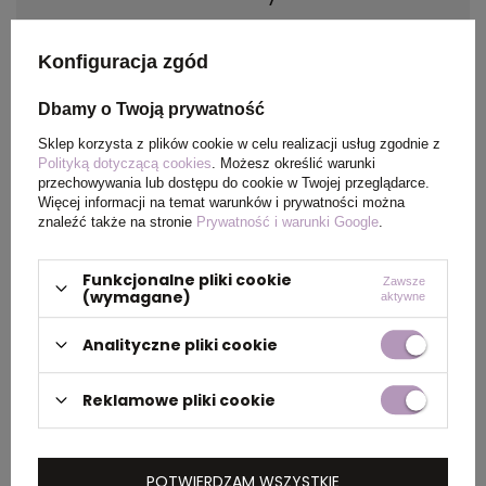
Materiał
Non-woven: 80 g/m²
Konfiguracja zgód
Kraj
China
Dbamy o Twoją prywatność
pochodzenia
Sklep korzysta z plików cookie w celu realizacji usług zgodnie z
Polityką dotyczącą cookies
. Możesz określić warunki
przechowywania lub dostępu do cookie w Twojej przeglądarce.
Certyfikat
REACH
Więcej informacji na temat warunków i prywatności można
znaleźć także na stronie
Prywatność i warunki Google
.
Rozmiar
370 x 410 mm
Funkcjonalne pliki cookie
Zawsze
(wymagane)
aktywne
PAKOWANIE
Analityczne pliki cookie
Reklamowe pliki cookie
Wymiary
0.460x0.440x0.290
kartonu
zewnętrznego
POTWIERDZAM WSZYSTKIE