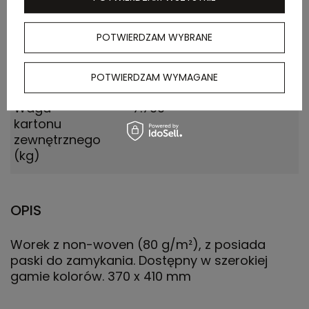
(m)
POTWIERDZAM WYBRANE
Ilość szt. w
50
kartonie
wewnętrznym
POTWIERDZAM WYMAGANE
Waga
7.700
kartonu
zewnętrznego
(kg)
OPIS
Worek z non-woven (80 g/m²), z posiada
paski do zamykania. Dostępny w szerokiej
gamie kolorów. 370 x 410 mm