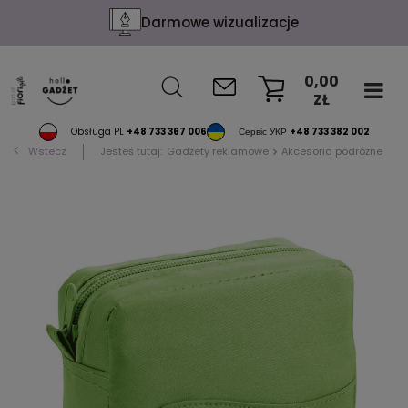
Darmowe wizualizacje
0,00
ZŁ
KOSZYK
Obsługa PL
+48 733 367 006
Сервіс УКР
+48 733 382 002
Wstecz
Jesteś tutaj:
Gadżety reklamowe
Akcesoria podróżne
Po