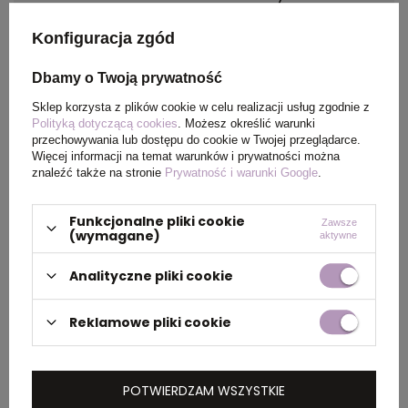
Konfiguracja zgód
Materiał
Mikrofibra
Dbamy o Twoją prywatność
Kraj
China
Sklep korzysta z plików cookie w celu realizacji usług zgodnie z
pochodzenia
Polityką dotyczącą cookies
. Możesz określić warunki
przechowywania lub dostępu do cookie w Twojej przeglądarce.
Rozmiar
130 x 90 x 65 mm
Więcej informacji na temat warunków i prywatności można
znaleźć także na stronie
Prywatność i warunki Google
.
Funkcjonalne pliki cookie
Zawsze
(wymagane)
aktywne
PAKOWANIE
Analityczne pliki cookie
Wymiary
0.410x0.320x0.420
kartonu
Reklamowe pliki cookie
zewnętrznego
(m)
POTWIERDZAM WSZYSTKIE