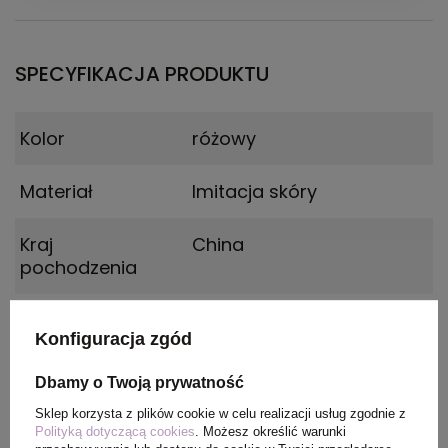
SPECYFIKACJA PRODUKTU
Kolor
różowy
Materiał
Imitacja skóry
Kraj
China
pochodzenia
Rozmiar
90 x 140 mm
Konfiguracja zgód
Dbamy o Twoją prywatność
PAKOWANIE
Sklep korzysta z plików cookie w celu realizacji usług zgodnie z
Polityką dotyczącą cookies
. Możesz określić warunki