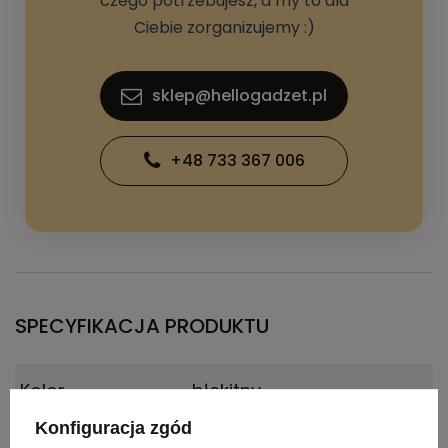
czego potrzebujesz, a my to dla
Ciebie zorganizujemy :)
sklep@hellogadzet.pl
+48 733 367 006
SPECYFIKACJA PRODUKTU
Kolor
błękitny
Konfiguracja zgód
Materiał
Poliester