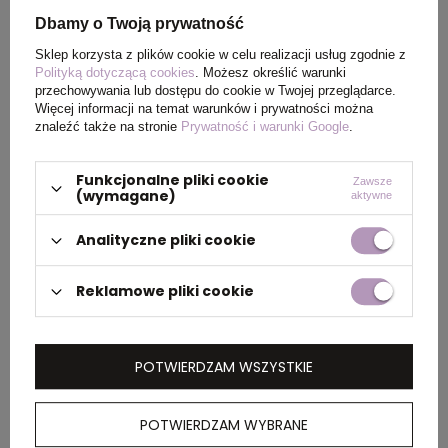
Dbamy o Twoją prywatność
Kraj
China
Sklep korzysta z plików cookie w celu realizacji usług zgodnie z
pochodzenia
Polityką dotyczącą cookies
. Możesz określić warunki
przechowywania lub dostępu do cookie w Twojej przeglądarce.
Więcej informacji na temat warunków i prywatności można
Rozmiar
20 x 530 mm
znaleźć także na stronie
Prywatność i warunki Google
.
Funkcjonalne pliki cookie
Zawsze
(wymagane)
aktywne
PAKOWANIE
Analityczne pliki cookie
Wymiary
0.370x0.270x0.290
Reklamowe pliki cookie
kartonu
zewnętrznego
(m)
POTWIERDZAM WSZYSTKIE
Ilość szt. w
50
kartonie
POTWIERDZAM WYBRANE
wewnętrznym