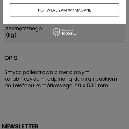
POTWIERDZAM WYMAGANE
Waga
9.500
kartonu
zewnętrznego
(kg)
OPIS
Smycz poliestrowa z metalowym
karabińczykiem, odpinaną klamrą i paskiem
do telefonu komórkowego. 20 x 530 mm
NEWSLETTER