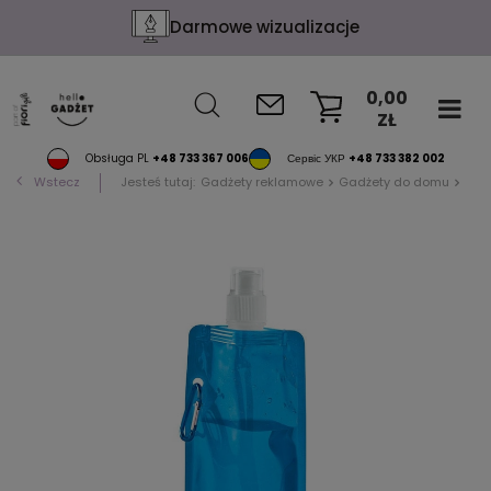
Darmowe wizualizacje
0,00
ZŁ
KOSZYK
Obsługa PL
+48 733 367 006
Сервіс УКР
+48 733 382 002
Wstecz
Jesteś tutaj:
Gadżety reklamowe
Gadżety do domu
Bute