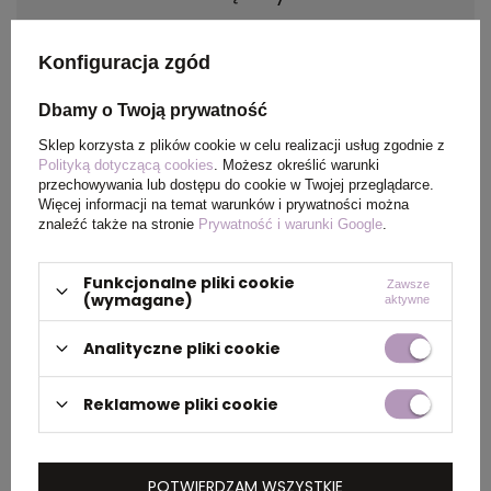
Materiał
PE
Konfiguracja zgód
Kraj
China
Dbamy o Twoją prywatność
pochodzenia
Sklep korzysta z plików cookie w celu realizacji usług zgodnie z
Polityką dotyczącą cookies
. Możesz określić warunki
przechowywania lub dostępu do cookie w Twojej przeglądarce.
Certyfikat
Food Safety, BPA Free
Więcej informacji na temat warunków i prywatności można
znaleźć także na stronie
Prywatność i warunki Google
.
Rozmiar
110 x 218 x 64 mm
Funkcjonalne pliki cookie
Zawsze
(wymagane)
aktywne
PAKOWANIE
Analityczne pliki cookie
Reklamowe pliki cookie
Wymiary
0.560x0.350x0.410
kartonu
zewnętrznego
POTWIERDZAM WSZYSTKIE