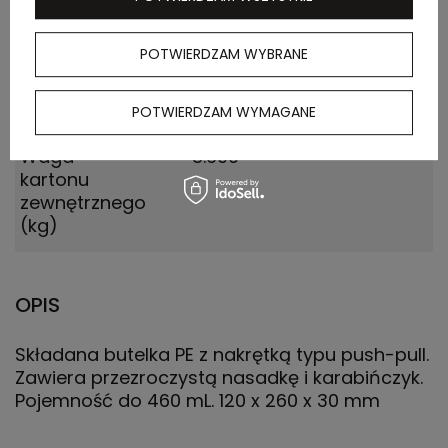
(m)
POTWIERDZAM WYBRANE
Ilość szt. w
50
kartonie
wewnętrznym
POTWIERDZAM WYMAGANE
Waga
8.600
kartonu
zewnętrznego
(kg)
OPIS
Składana butelka PE z nakrętką typu push-pull.
Zawiera przezroczystą nasadkę i karabińczyk.
Pojemność do 460 mL. 120 x 260 x 30 mm