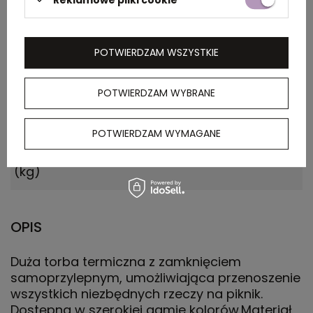
zewnętrznego
(m)
POTWIERDZAM WSZYSTKIE
Ilość szt. w
1
kartonie
wewnętrznym
POTWIERDZAM WYBRANE
Waga
8.700
POTWIERDZAM WYMAGANE
kartonu
zewnętrznego
(kg)
OPIS
Duża torba termiczna z zamknięciem
samoprzylepnym, umożliwiająca przenoszenie
wszystkich niezbędnych rzeczy na piknik.
Dostępna w szerokiej gamie kolorów.Materiał