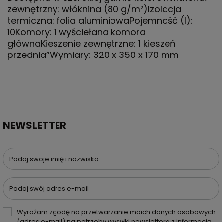
zewnętrzny: włóknina (80 g/m²)Izolacja
termiczna: folia aluminiowaPojemność (l):
10Komory: 1 wyściełana komora
głównaKieszenie zewnętrzne: 1 kieszeń
przednia”Wymiary: 320 x 350 x 170 mm
NEWSLETTER
Podaj swoje imię i nazwisko
Podaj swój adres e-mail
Wyrażam zgodę na przetwarzanie moich danych osobowych
(adres e-mail) na potrzeby wysyłki newslettera z informacją