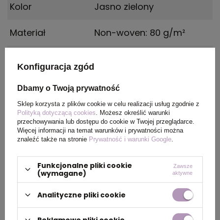
Kolor
Jasno zielony
Materiał
Non-woven: 80 g/m²
Kraj
China
Konfiguracja zgód
pochodzenia
Dbamy o Twoją prywatność
Certyfikat
Food Safety, REACH
Sklep korzysta z plików cookie w celu realizacji usług zgodnie z
Polityką dotyczącą cookies
. Możesz określić warunki
Rozmiar
320 x 350 x 170 mm
przechowywania lub dostępu do cookie w Twojej przeglądarce.
Więcej informacji na temat warunków i prywatności można
znaleźć także na stronie
Prywatność i warunki Google
.
PAKOWANIE
Funkcjonalne pliki cookie
Zawsze
(wymagane)
aktywne
Analityczne pliki cookie
Wymiary
0.700x0.410x0.600
kartonu
Reklamowe pliki cookie