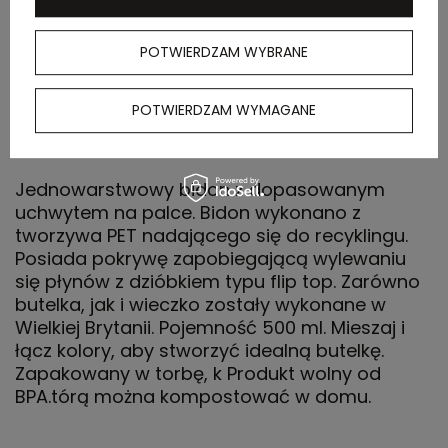
Waga
6 kg
kartonu
POTWIERDZAM WYBRANE
zewnętrznego
POTWIERDZAM WYMAGANE
OPIS
Jednowarstwowy bidon z dopasowanym
uchwytem na palce. Bidon wykonano z
tworzywa PET nadającego się do recyklingu.
Posiada pokrywę zapobiegającą wylewaniu
się płynów z dzióbkiem typu flip top. Zarówno
butelka, jak i wieczko zostały wykonane w
Wielkiej Brytanii. Pojemność 500 ml. Mieszaj i
łącz kolory, aby stworzyć idealną butelkę.
Zapakowany w torbę, k Produkt wolny od
BPA.tórą można kompostować w domu.