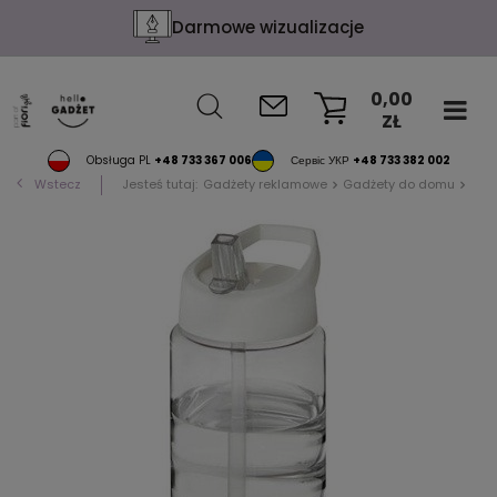
Darmowe wizualizacje
0,00
ZŁ
KOSZYK
Obsługa PL
+48 733 367 006
Сервіс УКР
+48 733 382 002
Wstecz
Jesteś tutaj:
Gadżety reklamowe
Gadżety do domu
Akc