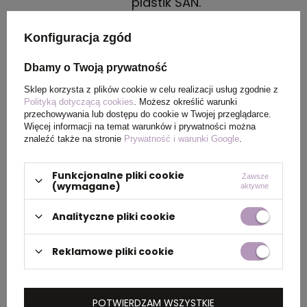
plastik SAN.
Kraj
Zjednoczone królestwo
Konfiguracja zgód
pochodzenia
Dbamy o Twoją prywatność
Rozmiar
17,8 x Ø 7,35 cm
Sklep korzysta z plików cookie w celu realizacji usług zgodnie z
Polityką dotyczącą cookies
. Możesz określić warunki
przechowywania lub dostępu do cookie w Twojej przeglądarce.
Waga
84
Więcej informacji na temat warunków i prywatności można
znaleźć także na stronie
Prywatność i warunki Google
.
produktu (g)
Funkcjonalne pliki cookie
Zawsze
(wymagane)
aktywne
PAKOWANIE
Analityczne pliki cookie
Wymiary
49 x 50 x 40 cm
Reklamowe pliki cookie
kartonu
zewnętrznego
POTWIERDZAM WSZYSTKIE