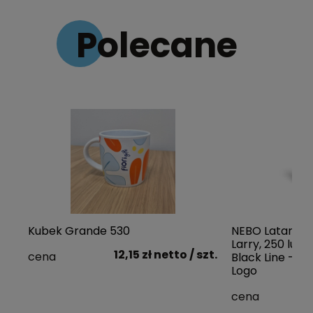
Polecane
Kubek Grande 530
NEBO Latarka k
Larry, 250 lum
12,15 zł
netto
/ szt.
cena
Black Line - d
Logo
1
cena