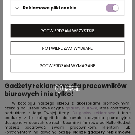
Reklamowe pliki cookie
POTWIERDZAM WSZYSTKIE
POTWIERDZAM WYBRANE
POTWIERDZAM WYMAGANE
Gadżety reklamowe dla pracowników
biurowych i nie tylko!
W katalogu naszego sklepu z akcesoriami promocyjnymi
czekają na Ciebie rewelacyjne
gadżety biurowe
, które opatrzymy
nadrukiem z logo Twojej firmy.
Długopisy reklamowe
i inne
produkty z tej kategorii to doskonałe narzędzia promocyjne,
dostępne w dobrych cenach. Upominki firmowe od Hello Gadżet
możesz podarować swoim pracownikom, klientom lub
kontrahentom na dowolną okazję.
Nasze
gadżety reklamowe