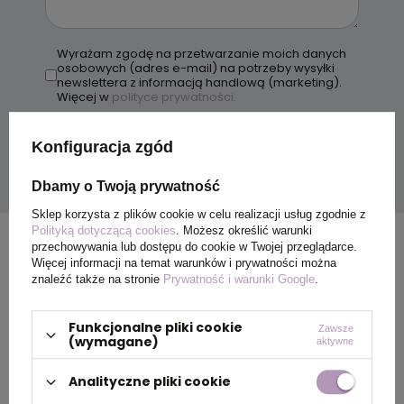
Wyrażam zgodę na przetwarzanie moich danych
osobowych (adres e-mail) na potrzeby wysyłki
newslettera z informacją handlową (marketing).
Więcej w
polityce prywatności.
Wyślij
Konfiguracja zgód
Dbamy o Twoją prywatność
Sklep korzysta z plików cookie w celu realizacji usług zgodnie z
Polityką dotyczącą cookies
. Możesz określić warunki
przechowywania lub dostępu do cookie w Twojej przeglądarce.
Więcej informacji na temat warunków i prywatności można
znaleźć także na stronie
Prywatność i warunki Google
.
Funkcjonalne pliki cookie
Zawsze
(wymagane)
aktywne
Analityczne pliki cookie