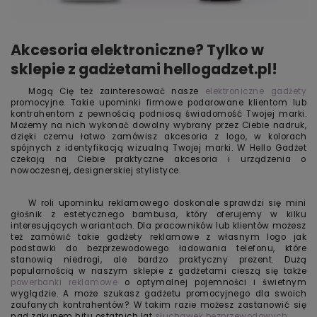
Akcesoria elektroniczne? Tylko w
sklepie z gadżetami hellogadzet.pl!
Mogą Cię też zainteresować nasze
elektroniczne gadżety
promocyjne. Takie upominki firmowe podarowane klientom lub
kontrahentom z pewnością podniosą świadomość Twojej marki.
Możemy na nich wykonać dowolny wybrany przez Ciebie nadruk,
dzięki czemu łatwo zamówisz akcesoria z logo, w kolorach
spójnych z identyfikacją wizualną Twojej marki. W Hello Gadżet
czekają na Ciebie praktyczne akcesoria i urządzenia o
nowoczesnej, designerskiej stylistyce.
W roli upominku reklamowego doskonale sprawdzi się mini
głośnik z estetycznego bambusa, który oferujemy w kilku
interesujących wariantach. Dla pracowników lub klientów możesz
też zamówić takie gadżety reklamowe z własnym logo jak
podstawki do bezprzewodowego ładowania telefonu, które
stanowią niedrogi, ale bardzo praktyczny prezent. Dużą
popularnością w naszym sklepie z gadżetami cieszą się także
powerbanki reklamowe
o optymalnej pojemności i świetnym
wyglądzie. A może szukasz gadżetu promocyjnego dla swoich
zaufanych kontrahentów? W takim razie możesz zastanowić się
nad zakupem hitu ostatnich lat
słuchawek bezprzewodowych
.