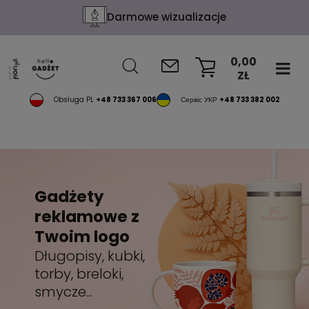
Konfekcja na życzenie
0,00
ZŁ
KOSZYK
Obsługa PL
+48 733 367 006
Сервіс УКР
+48 733 382 002
Gadżety
reklamowe z
Twoim logo
Długopisy, kubki,
torby, breloki,
smycze...