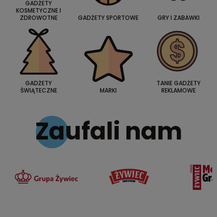
GADŻETY
KOSMETYCZNE I
ZDROWOTNE
GADŻETY SPORTOWE
GRY I ZABAWKI
GADŻETY
TANIE GADŻETY
ŚWIĄTECZNE
MARKI
REKLAMOWE
Zaufali nam