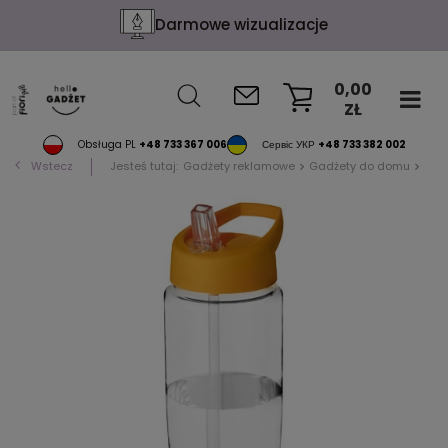
Darmowe wizualizacje
0,00
ZŁ
KOSZYK
Obsługa PL
+48 733 367 006
Сервіс УКР
+48 733 382 002
Wstecz
Jesteś tutaj:
Gadżety reklamowe
Gadżety do domu
Akc