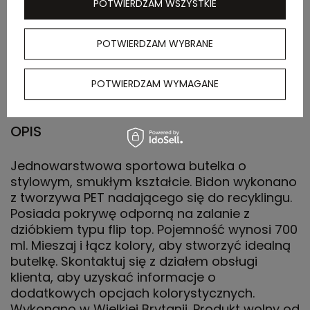
POTWIERDZAM WSZYSTKIE
zewnętrznego
Waga
6,2 kg
POTWIERDZAM WYBRANE
kartonu
zewnętrznego
POTWIERDZAM WYMAGANE
OPIS
Jednowarstwowa sportowa butelka o
stylowym, smukłym kształcie. Bidon wykonano
z tworzywa PET nadającego się do recyklingu.
Posiada pokrywę odporną na zalanie z
dzióbkiem typu flip top. Pojemność wynosi 700
ml. Mieszaj i łącz kolory, aby stworzyć idealną
butelkę. Skontaktuj się z działem obsługi
klienta, aby uzyskać informacje o
dodatkowych opcjach kolorystycznych.
Wykonano w Wielkiej Brytanii. Produkt wolny od