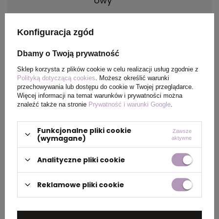
owy
Materiał
Tworzywo PET, PP.
Konfiguracja zgód
Kraj
Zjednoczone królestwo
Dbamy o Twoją prywatność
pochodzenia
Sklep korzysta z plików cookie w celu realizacji usług zgodnie z
Polityką dotyczącą cookies
. Możesz określić warunki
przechowywania lub dostępu do cookie w Twojej przeglądarce.
Rozmiar
23,9 x Ø 7,35 cm
Więcej informacji na temat warunków i prywatności można
znaleźć także na stronie
Prywatność i warunki Google
.
Waga
84
produktu (g)
Funkcjonalne pliki cookie
Zawsze
(wymagane)
aktywne
Analityczne pliki cookie
PAKOWANIE
Reklamowe pliki cookie
Wymiary
49 x 50 x 40 cm
kartonu