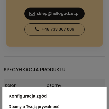
sklep@hellogadzet.pl
+48 733 367 006
SPECYFIKACJA PRODUKTU
Kolor
czarny
Konfiguracja zgód
Materiał
poliester 420D
Dbamy o Twoją prywatność