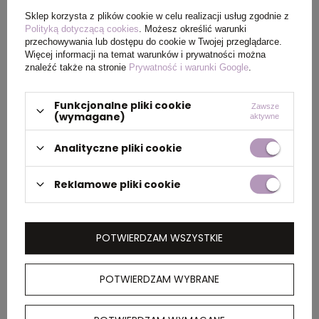
Rozmiar
20,5 x 16 x 12,5 cm
Sklep korzysta z plików cookie w celu realizacji usług zgodnie z
Polityką dotyczącą cookies
. Możesz określić warunki
przechowywania lub dostępu do cookie w Twojej przeglądarce.
Więcej informacji na temat warunków i prywatności można
PAKOWANIE
znaleźć także na stronie
Prywatność i warunki Google
.
Funkcjonalne pliki cookie
Zawsze
Ilość szt. w
50
(wymagane)
aktywne
kartonie
wewnętrznym
Analityczne pliki cookie
Reklamowe pliki cookie
Wymiary
48 x 34,5 x 48 cm
kartonu
zewnętrznego
POTWIERDZAM WSZYSTKIE
Waga
8,6
kartonu
POTWIERDZAM WYBRANE
zewnętrznego