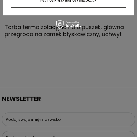
POTWIERDZAM WYMAGANE
OPIS
Torba termoizolacyjna na 6 puszek, główna
przegroda na zamek błyskawiczny, uchwyt
NEWSLETTER
Podaj swoje imię i nazwisko