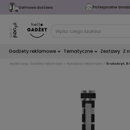
Profesjonalne dorad
Darmowa dostawa
Gadżety reklamowe
Tematyczne
Zestawy
Z 
Jesteś tutaj:
Gadżety reklamowe
Narzędzia reklamowe
Śrubokręt, 8