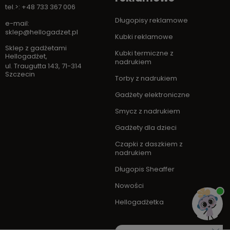
tel.>: +48 733 367 006
Długopisy reklamowe
e-mail:
sklep@hellogadzet.pl
Kubki reklamowe
Sklep z gadżetami
Kubki termiczne z
Hellogadżet
,
nadrukiem
ul. Traugutta 143
,
71-314
Szczecin
Torby z nadrukiem
Gadżety elektroniczne
Smycz z nadrukiem
Gadżety dla dzieci
Czapki z daszkiem z
nadrukiem
Długopis Sheaffer
Nowości
Hellogadżetka