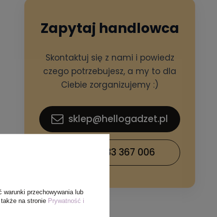
Zapytaj handlowca
Skontaktuj się z nami i powiedz
czego potrzebujesz, a my to dla
Ciebie zorganizujemy :)
sklep@hellogadzet.pl
+48 733 367 006
ć warunki przechowywania lub
 także na stronie
Prywatność i