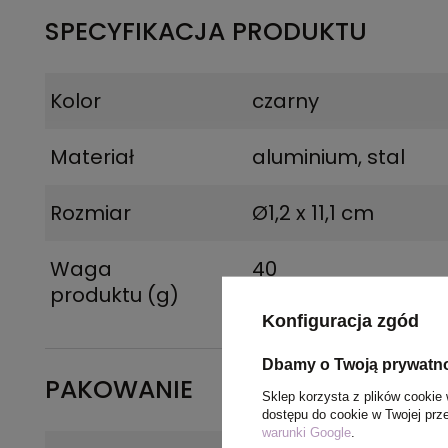
SPECYFIKACJA PRODUKTU
Kolor
czarny
Materiał
aluminium, stal
Rozmiar
Ø1,2 x 11,1 cm
Waga
40
produktu (g)
Konfiguracja zgód
Dbamy o Twoją prywatn
PAKOWANIE
Sklep korzysta z plików cookie 
dostępu do cookie w Twojej prz
warunki Google
.