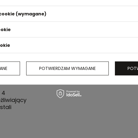
i cookie (wymagane)
ookie
ookie
ANE
POTWIERDZAM WYMAGANE
POT
 4
liwiający
stali