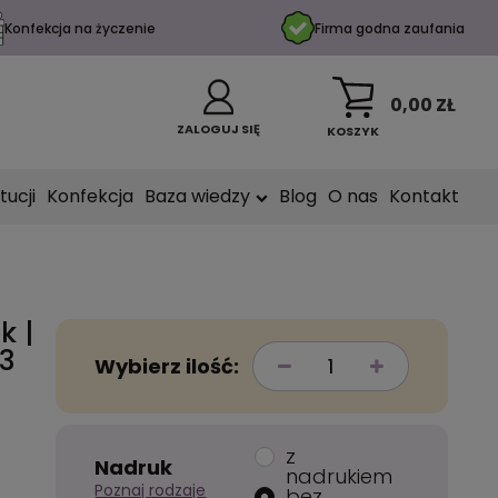
Konfekcja na życzenie
Firma godna zaufania
0,00 ZŁ
ZALOGUJ SIĘ
KOSZYK
tucji
Konfekcja
Baza wiedzy
Blog
O nas
Kontakt
k |
3
Wybierz ilość:
z
Nadruk
nadrukiem
Poznaj rodzaje
bez