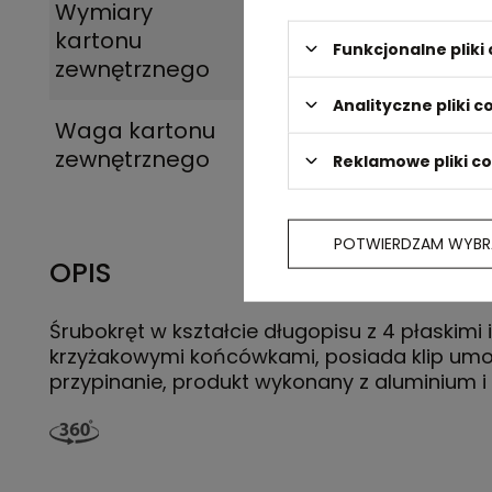
Wymiary
35,5 x 12,5 x 18 cm
kartonu
Funkcjonalne plik
zewnętrznego
Analityczne pliki c
Waga kartonu
9
zewnętrznego
Reklamowe pliki c
POTWIERDZAM WYBR
OPIS
Śrubokręt w kształcie długopisu z 4 płaskimi i
krzyżakowymi końcówkami, posiada klip umoż
przypinanie, produkt wykonany z aluminium i 