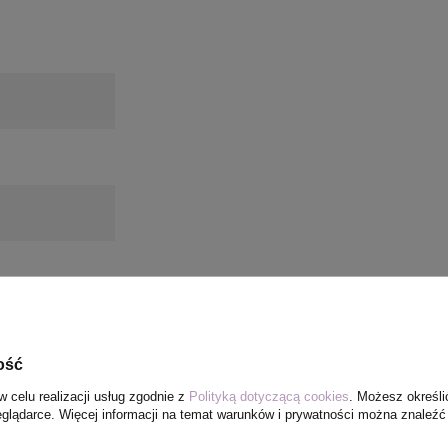
ość
w celu realizacji usług zgodnie z
Polityką dotyczącą cookies
. Możesz określi
eglądarce. Więcej informacji na temat warunków i prywatności można znaleźć