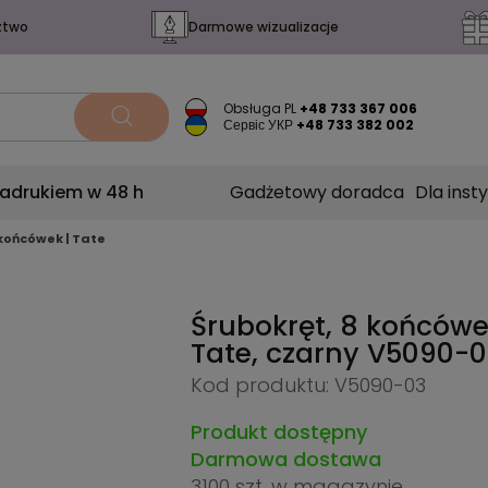
ztwo
Darmowe wizualizacje
Obsługa PL
+48 733 367 006
Сервіс УКР
+48 733 382 002
nadrukiem w 48 h
Gadżetowy doradca
Dla insty
 końcówek | Tate
Śrubokręt, 8 końcówe
Tate, czarny
V5090-0
Kod produktu: V5090-03
Produkt dostępny
Darmowa dostawa
3100 szt.
w magazynie