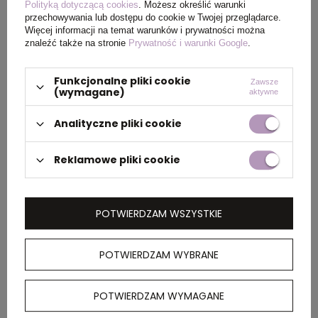
Polityką dotyczącą cookies
. Możesz określić warunki
przechowywania lub dostępu do cookie w Twojej przeglądarce.
PAKOWANIE
Więcej informacji na temat warunków i prywatności można
znaleźć także na stronie
Prywatność i warunki Google
.
Wymiary
40 x 68 x 51 cm
Funkcjonalne pliki cookie
Zawsze
kartonu
(wymagane)
aktywne
zewnętrznego
Analityczne pliki cookie
Waga
14 kg
kartonu
Reklamowe pliki cookie
zewnętrznego
POTWIERDZAM WSZYSTKIE
OPIS
POTWIERDZAM WYBRANE
Torba Liberty tote jest wykonana z włókniny i
ma usztywniony spód, dzięki czemu jest
POTWIERDZAM WYMAGANE
uniwersalna i solidna. Duża komora główna
zapewnia wystarczająco dużo miejsca do