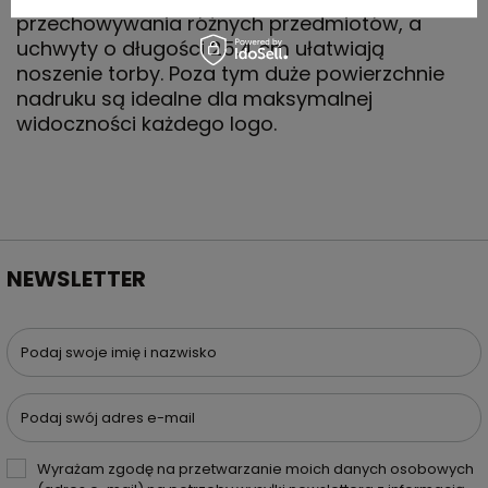
przechowywania różnych przedmiotów, a
uchwyty o długości 25,4 cm ułatwiają
noszenie torby. Poza tym duże powierzchnie
nadruku są idealne dla maksymalnej
widoczności każdego logo.
NEWSLETTER
Podaj swoje imię i nazwisko
Podaj swój adres e-mail
Wyrażam zgodę na przetwarzanie moich danych osobowych