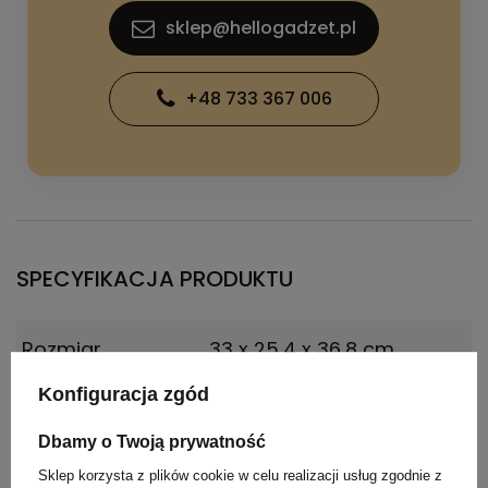
sklep@hellogadzet.pl
+48 733 367 006
SPECYFIKACJA PRODUKTU
Rozmiar
33 x 25,4 x 36,8 cm
Konfiguracja zgód
Waga
88
produktu (g)
Dbamy o Twoją prywatność
Sklep korzysta z plików cookie w celu realizacji usług zgodnie z