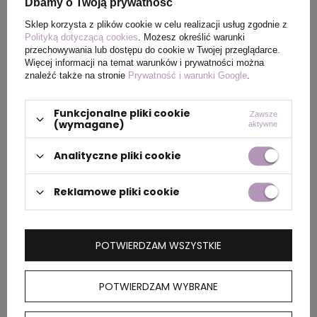
Dbamy o Twoją prywatność
PAKOWANIE
Sklep korzysta z plików cookie w celu realizacji usług zgodnie z
Polityką dotyczącą cookies
. Możesz określić warunki
przechowywania lub dostępu do cookie w Twojej przeglądarce.
Więcej informacji na temat warunków i prywatności można
Wymiary
40 x 42 x 17 cm
znaleźć także na stronie
Prywatność i warunki Google
.
kartonu
zewnętrznego
Funkcjonalne pliki cookie
Zawsze
(wymagane)
aktywne
Waga
12 kg
Analityczne pliki cookie
kartonu
zewnętrznego
Reklamowe pliki cookie
OPIS
POTWIERDZAM WSZYSTKIE
Notatnik Spectrum jest nie tylko niezbędnym
elementem wyposażenia biura, ale również
POTWIERDZAM WYBRANE
doskonałym narzędziem do promocji marki.
Notatnik w twardej oprawie wykonany jest z