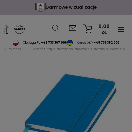
Darmowe wizualizacje
0,00
ZŁ
KOSZYK
Obsługa PL
+48 733 367 006
Сервіс УКР
+48 733 382 002
Wstecz
Jesteś tutaj:
Gadżety reklamowe
Gadżety biurowe
Notat