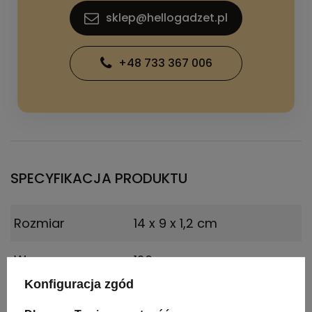
sklep@hellogadzet.pl
+48 733 367 006
SPECYFIKACJA PRODUKTU
Rozmiar
14 x 9 x 1,2 cm
Waga
126
produktu (g)
Konfiguracja zgód