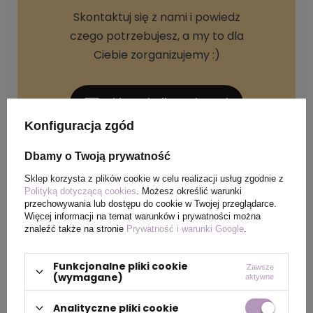
Skontaktuj się z nami i powiedz
czego potrzebujesz, a my to dla
Ciebie zorganizujemy :)
sklep@hellogadzet.pl
Konfiguracja zgód
+48 733 367 006
Dbamy o Twoją prywatność
Sklep korzysta z plików cookie w celu realizacji usług zgodnie z
Polityką dotyczącą cookies
. Możesz określić warunki
przechowywania lub dostępu do cookie w Twojej przeglądarce.
Więcej informacji na temat warunków i prywatności można
znaleźć także na stronie
Prywatność i warunki Google
.
SPECYFIKACJA PRODUKTU
Funkcjonalne pliki cookie
Zawsze
(wymagane)
aktywne
Kolor
pomarańczowy
Analityczne pliki cookie