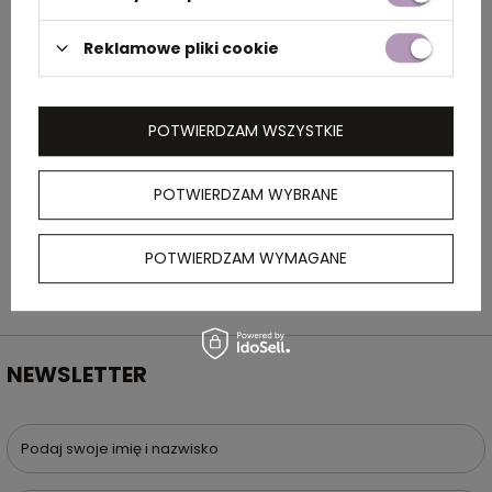
Reklamowe pliki cookie
Rozmiar
ø 6,1 x 21,9 cm
POTWIERDZAM WSZYSTKIE
OPIS
Ekologiczna butelka ze szkła z zakrętką ze stali
POTWIERDZAM WYBRANE
nierdzewnej. Pojemność 500 ml.
POTWIERDZAM WYMAGANE
NEWSLETTER
Podaj swoje imię i nazwisko