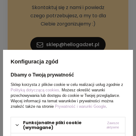
Skontaktuj się z nami i powiedz
czego potrzebujesz, a my to dla
Ciebie zorganizujemy :)
sklep@hellogadzet.pl
Konfiguracja zgód
+48 733 367 006
Dbamy o Twoją prywatność
Sklep korzysta z plików cookie w celu realizacji usług zgodnie z
Polityką dotyczącą cookies
. Możesz określić warunki
przechowywania lub dostępu do cookie w Twojej przeglądarce.
Więcej informacji na temat warunków i prywatności można
znaleźć także na stronie
Prywatność i warunki Google
.
SPECYFIKACJA PRODUKTU
Funkcjonalne pliki cookie
Zawsze
(wymagane)
aktywne
Kolor
biały