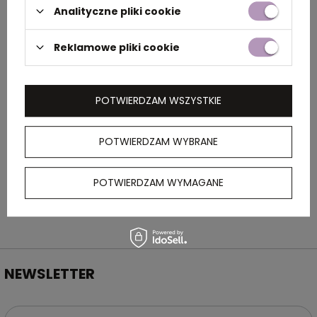
Analityczne pliki cookie
Rozmiar
ø 103 × 88 cm
Reklamowe pliki cookie
OPIS
POTWIERDZAM WSZYSTKIE
Automatyczny parasol z pongee i poliestru
170T, z wygodną rączką, którą można umieścić
POTWIERDZAM WYBRANE
na nadgarstku lub przedramieniu, dzięki
czemu będziesz mieć wolne ręce.
POTWIERDZAM WYMAGANE
NEWSLETTER