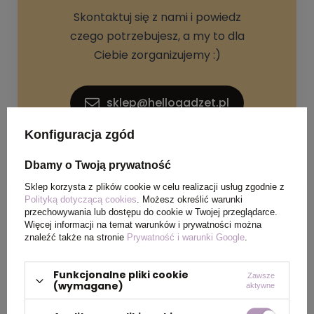
Skontaktuj się z nami i powiedz
czego potrzebujesz, a my to dla
Ciebie zorganizujemy :)
sklep@hellogadzet.pl
Konfiguracja zgód
+48 733 367 006
Dbamy o Twoją prywatność
Sklep korzysta z plików cookie w celu realizacji usług zgodnie z
Polityką dotyczącą cookies
. Możesz określić warunki
przechowywania lub dostępu do cookie w Twojej przeglądarce.
Więcej informacji na temat warunków i prywatności można
znaleźć także na stronie
Prywatność i warunki Google
.
SPECYFIKACJA PRODUKTU
Funkcjonalne pliki cookie
Zawsze
(wymagane)
aktywne
Kolor
biały