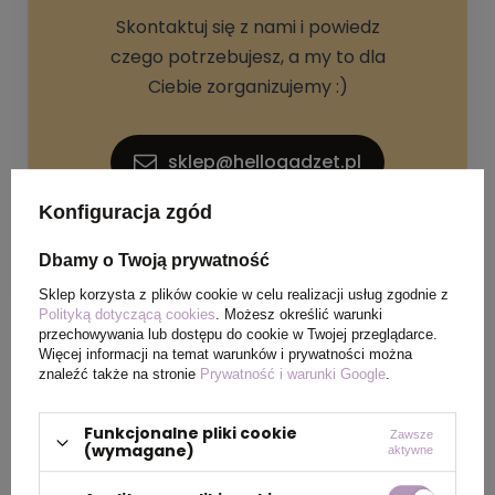
Skontaktuj się z nami i powiedz
czego potrzebujesz, a my to dla
Ciebie zorganizujemy :)
sklep@hellogadzet.pl
Konfiguracja zgód
+48 733 367 006
Dbamy o Twoją prywatność
Sklep korzysta z plików cookie w celu realizacji usług zgodnie z
Polityką dotyczącą cookies
. Możesz określić warunki
przechowywania lub dostępu do cookie w Twojej przeglądarce.
Więcej informacji na temat warunków i prywatności można
znaleźć także na stronie
Prywatność i warunki Google
.
SPECYFIKACJA PRODUKTU
Funkcjonalne pliki cookie
Zawsze
(wymagane)
aktywne
Kolor
biały