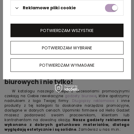
Reklamowe pliki cookie
POTWIERDZAM WSZYSTKIE
POTWIERDZAM WYBRANE
POTWIERDZAM WYMAGANE
Gadżety reklamowe dla pracowników
biurowych i nie tylko!
W katalogu naszego sklepu z akcesoriami promocyjnymi
czekają na Ciebie rewelacyjne
gadżety biurowe
, które opatrzymy
nadrukiem z logo Twojej firmy.
Długopisy reklamowe
i inne
produkty z tej kategorii to doskonałe narzędzia promocyjne,
dostępne w dobrych cenach. Upominki firmowe od Hello Gadżet
możesz podarować swoim pracownikom, klientom lub
kontrahentom na dowolną okazję.
Nasze
gadżety reklamowe
wykonano z dobrych gatunkowo materiałów, dlatego
wyglądają estetycznie i są solidne.
Zamówisz u nas m.in.: