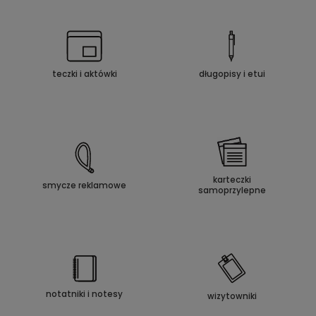
teczki i aktówki
długopisy i etui
karteczki
smycze reklamowe
samoprzylepne
notatniki i notesy
wizytowniki