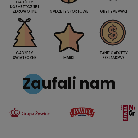
GADŻETY
KOSMETYCZNE I
ZDROWOTNE
GADŻETY SPORTOWE
GRY I ZABAWKI
GADŻETY
TANIE GADŻETY
ŚWIĄTECZNE
MARKI
REKLAMOWE
Zaufali nam