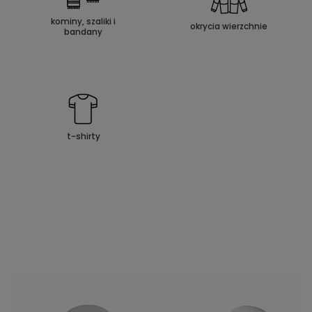
kominy, szaliki i
okrycia wierzchnie
bandany
t-shirty