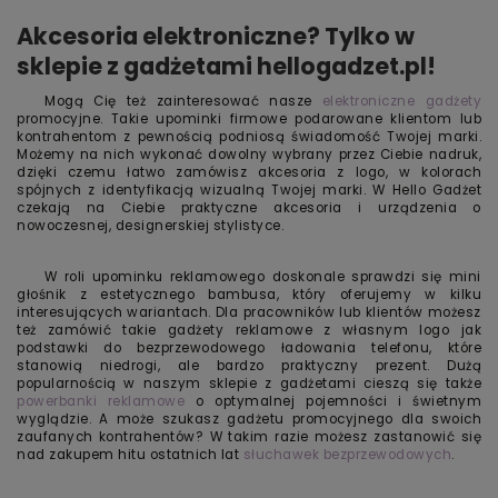
Akcesoria elektroniczne? Tylko w
sklepie z gadżetami hellogadzet.pl!
Mogą Cię też zainteresować nasze
elektroniczne gadżety
promocyjne. Takie upominki firmowe podarowane klientom lub
kontrahentom z pewnością podniosą świadomość Twojej marki.
Możemy na nich wykonać dowolny wybrany przez Ciebie nadruk,
dzięki czemu łatwo zamówisz akcesoria z logo, w kolorach
spójnych z identyfikacją wizualną Twojej marki. W Hello Gadżet
czekają na Ciebie praktyczne akcesoria i urządzenia o
nowoczesnej, designerskiej stylistyce.
W roli upominku reklamowego doskonale sprawdzi się mini
głośnik z estetycznego bambusa, który oferujemy w kilku
interesujących wariantach. Dla pracowników lub klientów możesz
też zamówić takie gadżety reklamowe z własnym logo jak
podstawki do bezprzewodowego ładowania telefonu, które
stanowią niedrogi, ale bardzo praktyczny prezent. Dużą
popularnością w naszym sklepie z gadżetami cieszą się także
powerbanki reklamowe
o optymalnej pojemności i świetnym
wyglądzie. A może szukasz gadżetu promocyjnego dla swoich
zaufanych kontrahentów? W takim razie możesz zastanowić się
nad zakupem hitu ostatnich lat
słuchawek bezprzewodowych
.