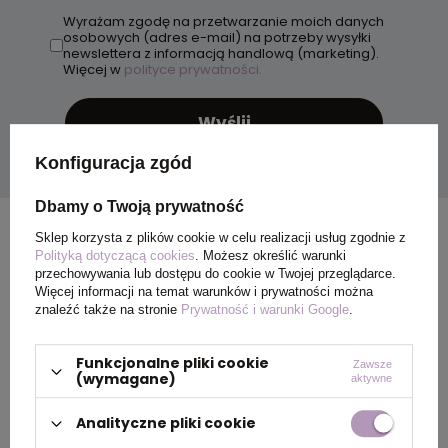
Wyrażam zgodę na przetwarzanie moich danych
osobowych (adres e-mail) na potrzeby wysyłki
newslettera z informacją handlową (marketing).
Więcej w
polityce prywatności.
Wyślij
Konfiguracja zgód
Dbamy o Twoją prywatność
Sklep korzysta z plików cookie w celu realizacji usług zgodnie z
Polityką dotyczącą cookies
. Możesz określić warunki
przechowywania lub dostępu do cookie w Twojej przeglądarce.
Więcej informacji na temat warunków i prywatności można
znaleźć także na stronie
Prywatność i warunki Google
.
Funkcjonalne pliki cookie
Zawsze
(wymagane)
aktywne
Analityczne pliki cookie