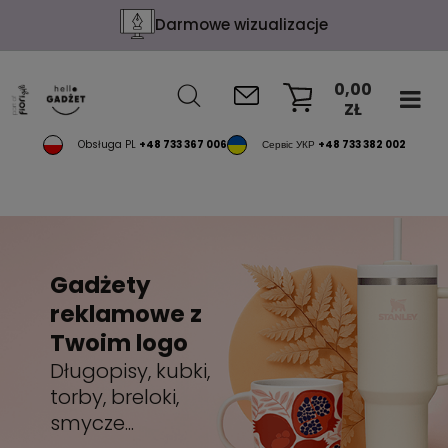
Darmowe wizualizacje
0,00
ZŁ
KOSZYK
Obsługa PL
+48 733 367 006
Сервіс УКР
+48 733 382 002
Gadżety
reklamowe z
Twoim logo
Długopisy, kubki,
torby, breloki,
smycze...