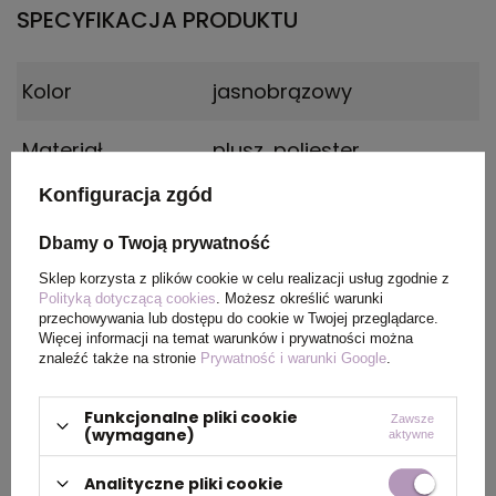
SPECYFIKACJA PRODUKTU
Kolor
jasnobrązowy
Materiał
plusz, poliester
Konfiguracja zgód
Rozmiar
21 cm
Dbamy o Twoją prywatność
Sklep korzysta z plików cookie w celu realizacji usług zgodnie z
Polityką dotyczącą cookies
. Możesz określić warunki
PAKOWANIE
przechowywania lub dostępu do cookie w Twojej przeglądarce.
Więcej informacji na temat warunków i prywatności można
znaleźć także na stronie
Prywatność i warunki Google
.
Wymiary
0 x 0 x 0 cm
kartonu
Funkcjonalne pliki cookie
Zawsze
zewnętrznego
(wymagane)
aktywne
Analityczne pliki cookie