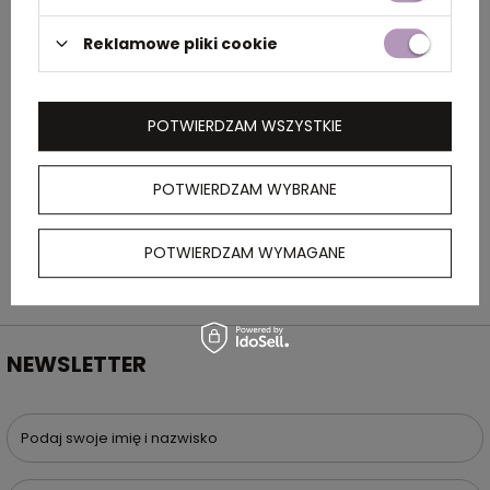
OPIS
Reklamowe pliki cookie
Miodowy miś z białą bluzą z kapturem pod
nadruk (nieoznakowana bluza pakowana
oddzielnie)
POTWIERDZAM WSZYSTKIE
POTWIERDZAM WYBRANE
POTWIERDZAM WYMAGANE
NEWSLETTER
Podaj swoje imię i nazwisko