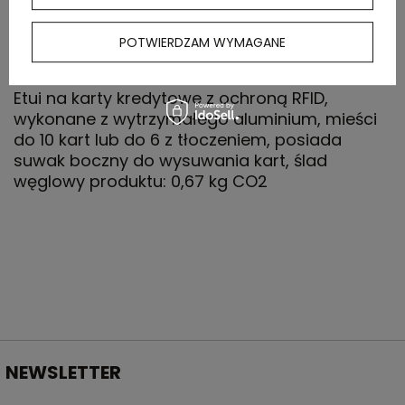
POTWIERDZAM WYMAGANE
OPIS
Etui na karty kredytowe z ochroną RFID,
wykonane z wytrzymałego aluminium, mieści
do 10 kart lub do 6 z tłoczeniem, posiada
suwak boczny do wysuwania kart, ślad
węglowy produktu: 0,67 kg CO2
NEWSLETTER