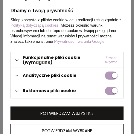
Rozmiar
9,7 x 1,4 x 6,2
Dbamy o Twoją prywatność
Sklep korzysta z plików cookie w celu realizacji usług zgodnie z
Polityką dotyczącą cookies
. Możesz określić warunki
przechowywania lub dostępu do cookie w Twojej przeglądarce.
PAKOWANIE
Więcej informacji na temat warunków i prywatności można
znaleźć także na stronie
Prywatność i warunki Google
.
Ilość szt. w
100
Funkcjonalne pliki cookie
Zawsze
kartonie
(wymagane)
aktywne
wewnętrznym
Analityczne pliki cookie
Wymiary
38 x 33 x 29 cm
Reklamowe pliki cookie
kartonu
zewnętrznego
POTWIERDZAM WSZYSTKIE
Waga
14,4
kartonu
zewnętrznego
POTWIERDZAM WYBRANE