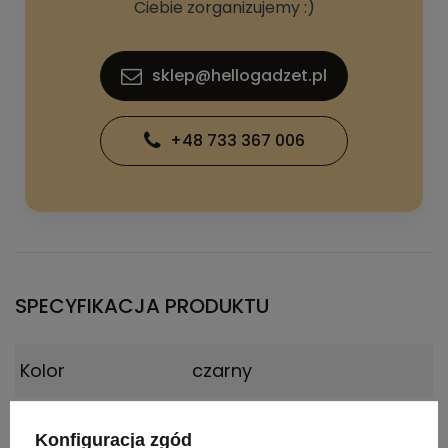
Ciebie zorganizujemy :)
sklep@hellogadzet.pl
+48 733 367 006
SPECYFIKACJA PRODUKTU
Kolor
czarny
Materiał
aluminium, ABS
Konfiguracja zgód