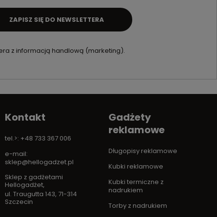
ZAPISZ SIĘ DO NEWSLETTERA
ra z informacją handlową (marketing).
Kontakt
Gadżety
reklamowe
tel.>: +48 733 367 006
Długopisy reklamowe
e-mail:
sklep@hellogadzet.pl
Kubki reklamowe
Sklep z gadżetami
Kubki termiczne z
Hellogadżet
,
nadrukiem
ul. Traugutta 143
,
71-314
Szczecin
Torby z nadrukiem