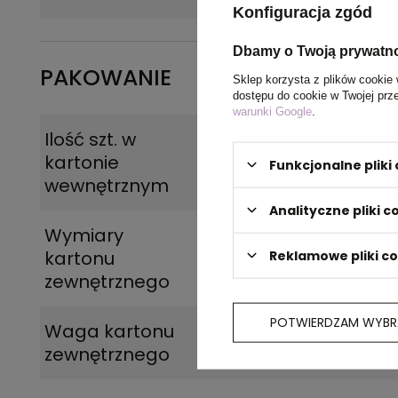
Konfiguracja zgód
Dbamy o Twoją prywatn
PAKOWANIE
Sklep korzysta z plików cookie 
dostępu do cookie w Twojej prz
warunki Google
.
Ilość szt. w
100
kartonie
Funkcjonalne plik
wewnętrznym
Analityczne pliki c
Wymiary
38 x 33 x 29 cm
kartonu
Reklamowe pliki c
zewnętrznego
POTWIERDZAM WYBR
Waga kartonu
14,4
zewnętrznego