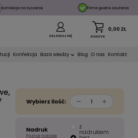
Konfekcja na życzenie
Firma godna zaufania
0,00 ZŁ
ZALOGUJ SIĘ
KOSZYK
tucji
Konfekcja
Baza wiedzy
Blog
O nas
Kontakt
we,
y
Wybierz ilość:
z
Nadruk
nadrukiem
Poznaj rodzaje
bez