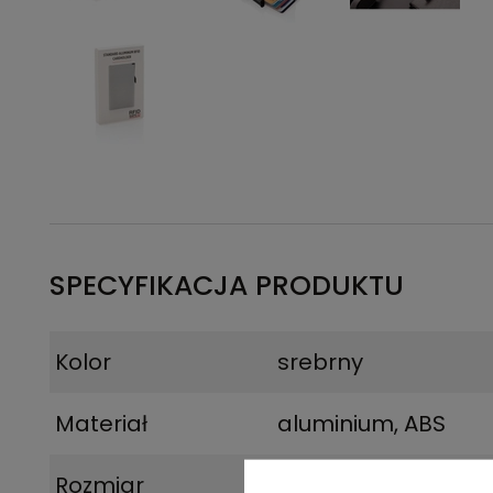
SPECYFIKACJA PRODUKTU
Kolor
srebrny
Materiał
aluminium, ABS
Rozmiar
6,2 x 1,4 x 9,7 cm