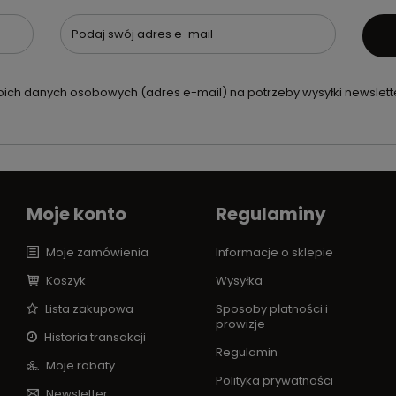
Podaj swój adres e-mail
ch danych osobowych (adres e-mail) na potrzeby wysyłki newslette
Moje konto
Regulaminy
Moje zamówienia
Informacje o sklepie
Koszyk
Wysyłka
Lista zakupowa
Sposoby płatności i
prowizje
Historia transakcji
Regulamin
Moje rabaty
Polityka prywatności
Newsletter