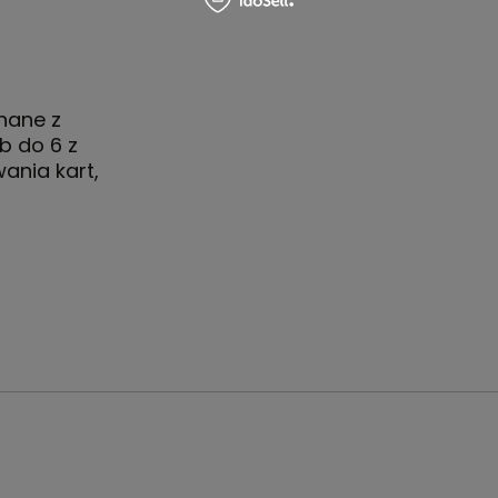
onane z
b do 6 z
ania kart,