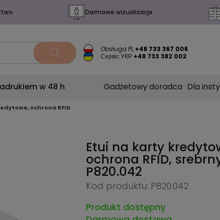
ztwo
Darmowe wizualizacje
Obsługa PL
+48 733 367 006
Сервіс УКР
+48 733 382 002
nadrukiem w 48 h
Gadżetowy doradca
Dla insty
kredytowe, ochrona RFID
Etui na karty kredyto
ochrona RFID, srebrn
P820.042
Kod produktu: P820.042
Produkt dostępny
Darmowa dostawa