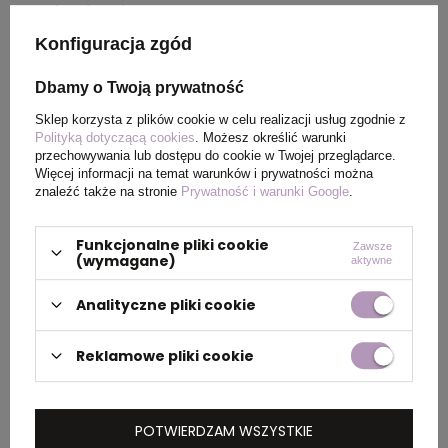
pochodzenia
Konfiguracja zgód
Rozmiar
30 x Ø 98 cm
Dbamy o Twoją prywatność
Waga
360
Sklep korzysta z plików cookie w celu realizacji usług zgodnie z
produktu (g)
Polityką dotyczącą cookies
. Możesz określić warunki
przechowywania lub dostępu do cookie w Twojej przeglądarce.
Więcej informacji na temat warunków i prywatności można
znaleźć także na stronie
Prywatność i warunki Google
.
PAKOWANIE
Funkcjonalne pliki cookie
Zawsze
(wymagane)
aktywne
Wymiary
33 x 30 x 33 cm
Analityczne pliki cookie
kartonu
zewnętrznego
Reklamowe pliki cookie
Waga
14 kg
kartonu
POTWIERDZAM WSZYSTKIE
zewnętrznego