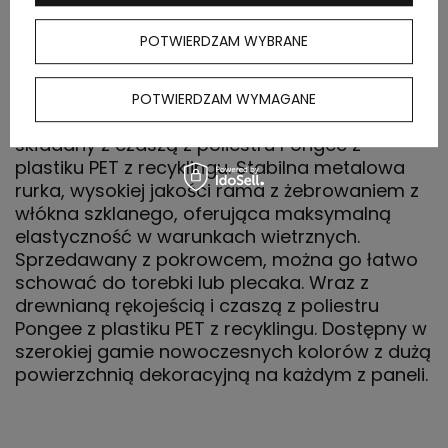
POTWIERDZAM WYBRANE
OPIS
POTWIERDZAM WYMAGANE
Automatycznie otwierany i zamykany parasol
składany z czaszą z poliestru Pongee z
plastiku PET z recyklingu. Stabilna metalowa
rurka, wysokiej jakości rama z żebrowaniem z
włókna szklanego, oferująca maksymalną
elastyczność w warunkach wietrznych.
Sprzedawany z pokrowcem, można go łatwo
schować do torebki lub plecaka. Wraz z
drewnianą rękojeścią i czaszą z poliestru
Pongee z plastiku PET z recyklingu. Dostępny w
szerokiej gamie nowoczesnych kolorów z dużą
powierzchnią dekoracyjną na każdym z paneli.