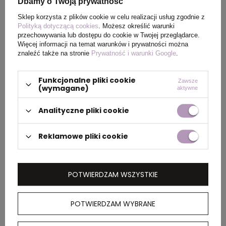
Dbamy o Twoją prywatność
Rozmiar
23,6 x Ø 7,2 cm
Sklep korzysta z plików cookie w celu realizacji usług zgodnie z
Polityką dotyczącą cookies
. Możesz określić warunki
przechowywania lub dostępu do cookie w Twojej przeglądarce.
Waga
71
Więcej informacji na temat warunków i prywatności można
znaleźć także na stronie
Prywatność i warunki Google
.
produktu (g)
Funkcjonalne pliki cookie
Zawsze
(wymagane)
aktywne
PAKOWANIE
Analityczne pliki cookie
Wymiary
58 x 41 x 61 cm
Reklamowe pliki cookie
kartonu
zewnętrznego
POTWIERDZAM WSZYSTKIE
Waga
4,3 kg
kartonu
POTWIERDZAM WYBRANE
zewnętrznego