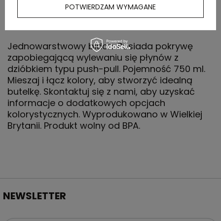
POTWIERDZAM WYMAGANE
OPIS
Jednowarstwowy bidon. Posiada pokrywę
zapobiegającą wylewaniu się płynów z
dzióbkiem typu push-pull. Pojemność 750 ml.
Mieszaj i łącz kolory, aby stworzyć idealną
butelkę. Skontaktuj się z nami, aby uzyskać
informacje o dodatkowych opcjach
kolorystycznych. Wyprodukowano w Wielkiej
Brytanii. Produkt wolny od BPA.
NEWSLETTER