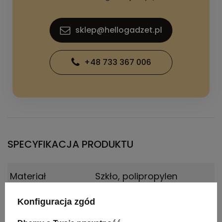
sklep@hellogadzet.pl
+48 733 367 006
SPECYFIKACJA PRODUKTU
Materiał
Szkło, polipropylen
Kraj
Zjednoczone królestwo
Konfiguracja zgód
pochodzenia