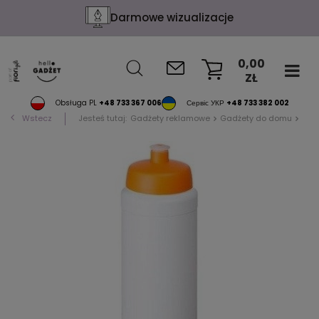
Darmowe wizualizacje
0,00
ZŁ
KOSZYK
Obsługa PL
+48 733 367 006
Сервіс УКР
+48 733 382 002
Wstecz
Jesteś tutaj:
Gadżety reklamowe
Gadżety do domu
Akc