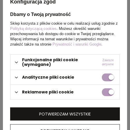
pochodzenia
Konfiguracja zgód
Dbamy o Twoją prywatność
Rozmiar
18,3 x Ø 7,2 cm
Sklep korzysta z plików cookie w celu realizacji usług zgodnie z
Polityką dotyczącą cookies
. Możesz określić warunki
Waga
61
przechowywania lub dostępu do cookie w Twojej przeglądarce.
produktu (g)
Więcej informacji na temat warunków i prywatności można
znaleźć także na stronie
Prywatność i warunki Google
.
Funkcjonalne pliki cookie
Zawsze
PAKOWANIE
(wymagane)
aktywne
Analityczne pliki cookie
Wymiary
58 x 41 x 61 cm
kartonu
Reklamowe pliki cookie
zewnętrznego
Waga
5,4 kg
POTWIERDZAM WSZYSTKIE
kartonu
zewnętrznego