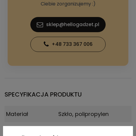
Ciebie zorganizujemy :)
sklep@hellogadzet.pl
+48 733 367 006
SPECYFIKACJA PRODUKTU
Materiał
Szkło, polipropylen
Kraj
Zjednoczone królestwo