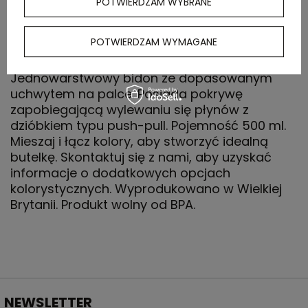
POTWIERDZAM WYBRANE
OPIS
POTWIERDZAM WYMAGANE
Jednowarstwowy bidon ze dopasowanym
uchwytem na palce. Posiada pokrywę
zapobiegającą wylewaniu się płynów z
dzióbkiem typu push-pull. Pojemność 500 ml.
Mieszaj i łącz kolory, aby stworzyć idealną
butelkę. Skontaktuj się z nami, aby uzyskać
informacje o dodatkowych opcjach
kolorystycznych. Wyprodukowano w Wielkiej
Brytanii. Produkt wolny od BPA.
NEWSLETTER