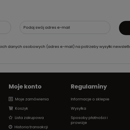
Podaj swój adres e-mail
ch danych osobowych (adres e-mail) na potrzeby wysyłki newslette
Moje konto
Regulaminy
Moje zamówienia
Informacje o sklepie
Koszyk
Wysyłka
Lista zakupowa
Sposoby płatności i
prowizje
Historia transakcji