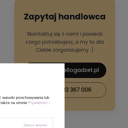
Zapytaj handlowca
Skontaktuj się z nami i powiedz
czego potrzebujesz, a my to dla
Ciebie zorganizujemy :)
sklep@hellogadzet.pl
+48 733 367 006
ć warunki przechowywania lub
 także na stronie
Prywatność i
Zawsze aktywne