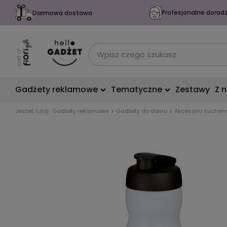
Profesjonalne dorad
Darmowa dostawa
Gadżety reklamowe
Tematyczne
Zestawy
Z 
Jesteś tutaj:
Gadżety reklamowe
Gadżety do domu
Akcesoria kuchen