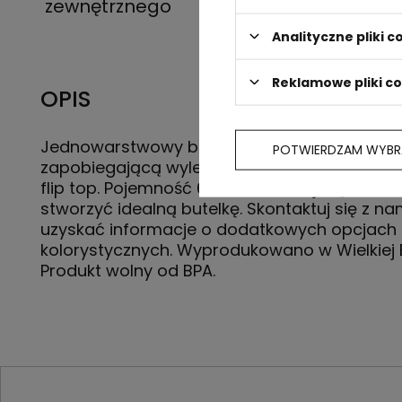
zewnętrznego
Analityczne pliki c
Reklamowe pliki c
OPIS
Jednowarstwowy bidon. Posiada pokrywę
POTWIERDZAM WYBR
zapobiegającą wylewaniu się płynów z wiecz
flip top. Pojemność 650 ml. Mieszaj i łącz kolo
stworzyć idealną butelkę. Skontaktuj się z na
uzyskać informacje o dodatkowych opcjach
kolorystycznych. Wyprodukowano w Wielkiej B
Produkt wolny od BPA.