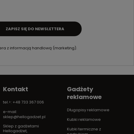
ZAPISZ SIĘ DO NEWSLETTERA
ra z informacją handlową (marketing).
Kontakt
Gadżety
reklamowe
tel.>: +48 733 367 006
Długopisy reklamowe
e-mail:
sklep@hellogadzet.pl
Kubki reklamowe
Sklep z gadżetami
Kubki termiczne z
Hellogadżet
,