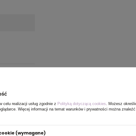
ość
w celu realizacji usług zgodnie z
Polityką dotyczącą cookies
. Możesz określi
eglądarce. Więcej informacji na temat warunków i prywatności można znaleźć
i cookie (wymagane)