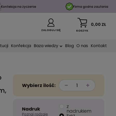
Konfekcja na życzenie
Firma godna zaufania
0,00 ZŁ
ZALOGUJ SIĘ
KOSZYK
tucji
Konfekcja
Baza wiedzy
Blog
O nas
Kontakt
o
Wybierz ilość:
m,
z
Nadruk
nadrukiem
Poznaj rodzaje
bez