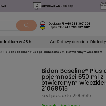
ztwo
Darmowe wizualizacje
Obsługa PL
+48 733 367 006
Сервіс УКР
+48 733 382 002
nadrukiem w 48 h
Gadżetowy doradca
Dla insty
ne
Bidon Baseline® Plus o pojemności 650 ml z otwieranym wieczkiem
Bidon Baseline® Plus 
pojemności 650 ml z
otwieranym wieczkie
21068515
Kod produktu: 21068515
Produkt dostępny