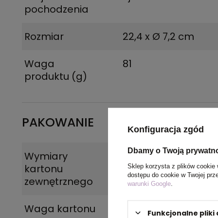
pochodzenia
Rozmiar
22,4 x Ø 7,2 cm
Waga
81
produktu (g)
PAKOWANIE
Konfiguracja zgód
Dbamy o Twoją prywatn
Wymiary
58 x 41 x 38 cm
kartonu
Sklep korzysta z plików cookie 
dostępu do cookie w Twojej prz
zewnętrznego
warunki Google
.
Waga kartonu
4,3 kg
Funkcjonalne plik