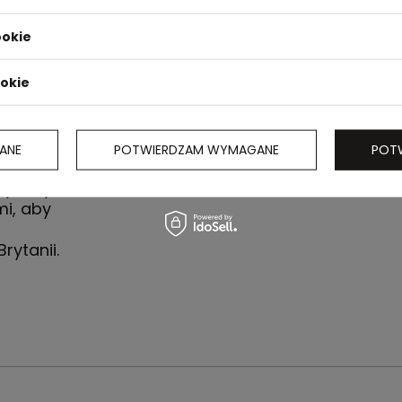
ookie
ookie
ANE
POTWIERDZAM WYMAGANE
POT
kiem typu
ry, aby
mi, aby
rytanii.