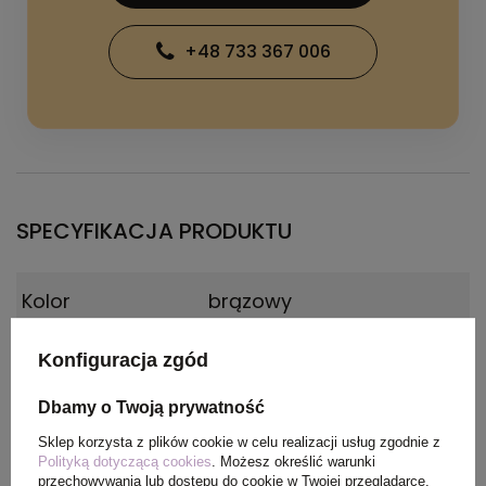
+48 733 367 006
SPECYFIKACJA PRODUKTU
Kolor
brązowy
Materiał
bambus, stal nierdzewna
Konfiguracja zgód
Dbamy o Twoją prywatność
Wymiary
11 x 3,7 x 3 cm
produktu
Sklep korzysta z plików cookie w celu realizacji usług zgodnie z
Polityką dotyczącą cookies
. Możesz określić warunki
przechowywania lub dostępu do cookie w Twojej przeglądarce.