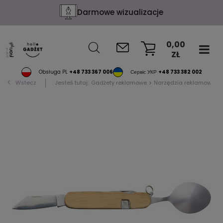
Darmowe wizualizacje
0,00
ZŁ
KOSZYK
Obsługa PL
+48 733 367 006
Сервіс УКР
+48 733 382 002
Wstecz
Jesteś tutaj:
Gadżety reklamowe
Narzędzia reklamowe