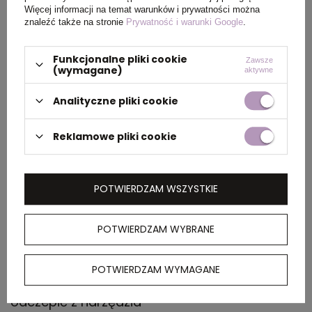
Więcej informacji na temat warunków i prywatności można
znaleźć także na stronie
Prywatność i warunki Google
.
PAKOWANIE
Funkcjonalne pliki cookie
Zawsze
(wymagane)
aktywne
Wymiary
26 x 37 x 22 cm
kartonu
Analityczne pliki cookie
zewnętrznego
Reklamowe pliki cookie
Waga
10,5
kartonu
zewnętrznego
POTWIERDZAM WSZYSTKIE
POTWIERDZAM WYBRANE
OPIS
Narzędzie wielofunkcyjne, 6 funkcji,
POTWIERDZAM WYMAGANE
bambusowa obudowa, sztućce można
odczepić z narzędzia