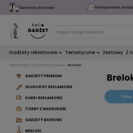
Profesjonalne dorad
Darmowa dostawa
Gadżety reklamowe
Tematyczne
Zestawy
Z 
Jesteś tutaj:
Gadżety reklamowe
Breloki
Brelo
GADŻETY PREMIUM
DŁUGOPISY REKLAMOWE
Filtry
KUBKI REKLAMOWE
TORBY Z NADRUKIEM
GADŻETY BIUROWE
BRELOKI