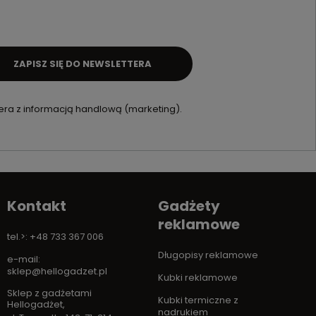
ZAPISZ SIĘ DO NEWSLETTERA
ra z informacją handlową (marketing).
Kontakt
Gadżety
reklamowe
tel.>: +48 733 367 006
Długopisy reklamowe
e-mail:
sklep@hellogadzet.pl
Kubki reklamowe
Sklep z gadżetami
Kubki termiczne z
Hellogadżet
,
nadrukiem