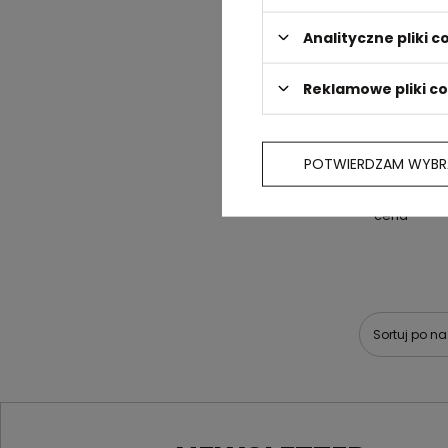
Analityczne pliki c
Reklamowe pliki c
POTWIERDZAM WYBR
Pins K20, s
cena
Sortuj po n