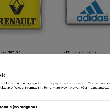
szary P192407
Pins 1325, szary P132507
16,12 zł
netto
/ szt.
cena
16,12 zł
PRODUKT NIEDOSTĘPNY
PRODUKT N
ość
w celu realizacji usług zgodnie z
Polityką dotyczącą cookies
. Możesz określi
eglądarce. Więcej informacji na temat warunków i prywatności można znaleźć
i cookie (wymagane)