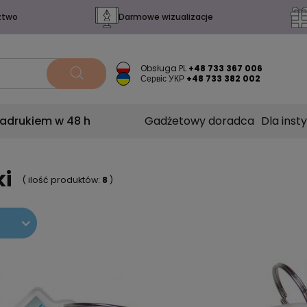
ztwo
Darmowe wizualizacje
Obsługa PL
+48 733 367 006
Сервіс УКР
+48 733 382 002
nadrukiem w 48 h
Gadżetowy doradca
Dla insty
ki
( ilość produktów:
8
)