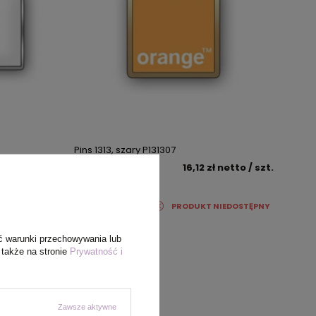
Pins 1313, szary P131307
netto
/ szt.
cena
16,12 zł
netto
/ szt.
IEDOSTĘPNY
PRODUKT NIEDOSTĘPNY
ć warunki przechowywania lub
 także na stronie
Prywatność i
Zawsze aktywne