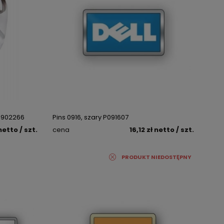
 B902266
Pins 0916, szary P091607
netto
/ szt.
cena
16,12 zł
netto
/ szt.
PRODUKT NIEDOSTĘPNY