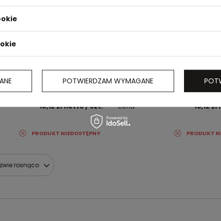
ookie
ookie
ANE
POTWIERDZAM WYMAGANE
POT
zary K2007
Pins K15, szary K1507
16,12 zł
netto
/ szt.
cena
16,12 zł
PRODUKT NIEDOSTĘPNY
PRODUKT N
azwie rosnąco