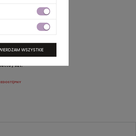
WIERDZAM WSZYSTKIE
netto
/ szt.
IEDOSTĘPNY