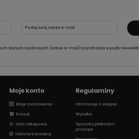
Podaj swój adres e-mail
ch danych osobowych (adres e-mail) na potrzeby wysyłki newslette
Moje konto
Regulaminy
Moje zamówienia
Informacje o sklepie
Koszyk
Wysyłka
Lista zakupowa
Sposoby płatności i
prowizje
Historia transakcji