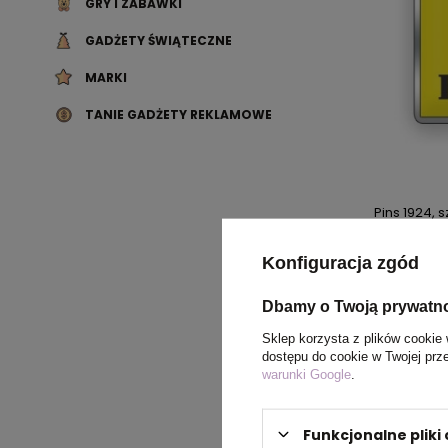
GRY I ZABAWKI
GADŻETY ŚWIĄTECZNE
MARKI
TANIE GADŻETY REKLAMOWE
Pins 1924, 
cena
Konfiguracja zgód
Dbamy o Twoją prywatn
Sklep korzysta z plików cookie 
dostępu do cookie w Twojej prz
warunki Google
.
Funkcjonalne plik