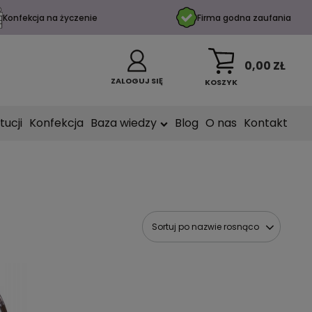
Konfekcja na życzenie
Firma godna zaufania
0,00 ZŁ
ZALOGUJ SIĘ
KOSZYK
tucji
Konfekcja
Baza wiedzy
Blog
O nas
Kontakt
Sortuj po nazwie rosnąco