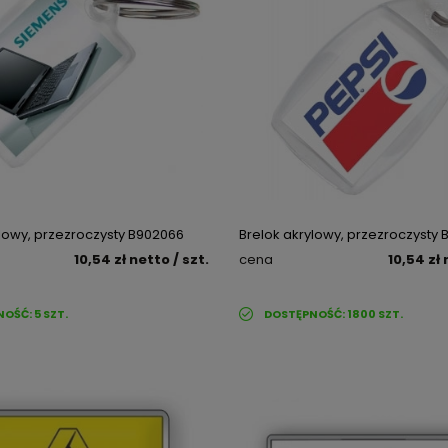
ylowy, przezroczysty B902066
Brelok akrylowy, przezroczysty
10,54 zł
netto
/ szt.
cena
10,54 zł
NOŚĆ:
5
SZT.
DOSTĘPNOŚĆ:
1800
SZT.