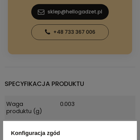
sklep@hellogadzet.pl
+48 733 367 006
SPECYFIKACJA PRODUKTU
Waga
0.003
produktu (g)
Materiał
metal
Konfiguracja zgód