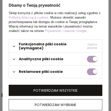
Rozmiar
1,3 x 1,3
Dbamy o Twoją prywatność
Sklep korzysta z plików cookie w celu realizacji usług zgodnie z
Kolor
szary
Polityką dotyczącą cookies
. Możesz określić warunki
przechowywania lub dostępu do cookie w Twojej przeglądarce.
Więcej informacji na temat warunków i prywatności można
znaleźć także na stronie
Prywatność i warunki Google
.
OPIS
Funkcjonalne pliki cookie
Zawsze
Minimalna ilość zamówienia: 50 szt. Metalowy
(wymagane)
aktywne
pins na srebrnej blaszce, zalewany żywicą.
Analityczne pliki cookie
Doming w cenie!
Reklamowe pliki cookie
POTWIERDZAM WSZYSTKIE
NEWSLETTER
POTWIERDZAM WYBRANE