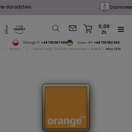
Darmowe wizualizacje
0,00
ZŁ
KOSZYK
Obsługa PL
+48 733 367 006
Сервіс УКР
+48 733 382 002
Wstecz
Jesteś tutaj:
Gadżety reklamowe
Breloki
Pins 1313