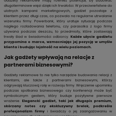
Gadżety reklamowe mają również potencjał, by budować
długoterminowe więzi dzięki ich trwałości. W przeciwieństwie do
ulotnych kampanii marketingowych, gadżet pozostaje z
klientem przez długi czas, co pozwala na regularne utrwalanie
wizerunku firmy. Powerbank, który uratuje sytuację podczas
nagłego rozładowania telefonu, czy parasolka z logo firmy
używana podczas deszczu, to przedmioty, które zostawiają
trwały ślad w świadomości odbiorcy.
Każde użycie gadżetu
przypomina o marce, wzmacniając jej pozycję w umyśle
klienta i budując lojalność na wielu poziomach.
Jak gadżety wpływają na relacje z
partnerami biznesowymi?
Gadżety reklamowe to nie tylko narzędzie budowania relacji z
klientami, ale także z partnerami biznesowymi, którzy
odgrywają kluczową rolę w rozwoju firmy. Wręczenie upominku
podczas spotkania biznesowego czy konferencji może być
symbolicznym gestem, który buduje pozytywne pierwsze
wrażenie.
Elegancki gadżet, taki jak długopis premium,
skórzany notes czy ekskluzywny brelok, podkreśla
profesjonalizm firmy
i świadczy o jej zaangażowaniu w