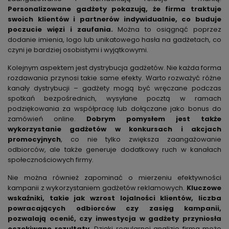
Personalizowane gadżety pokazują, że firma traktuje
swoich klientów i partnerów indywidualnie, co buduje
poczucie więzi i zaufania.
Można to osiągnąć poprzez
dodanie imienia, logo lub unikatowego hasła na gadżetach, co
czyni je bardziej osobistymi i wyjątkowymi.
Kolejnym aspektem jest dystrybucja gadżetów. Nie każda forma
rozdawania przynosi takie same efekty. Warto rozważyć różne
kanały dystrybucji – gadżety mogą być wręczane podczas
spotkań bezpośrednich, wysyłane pocztą w ramach
podziękowania za współpracę lub dołączane jako bonus do
zamówień online.
Dobrym pomysłem jest także
wykorzystanie gadżetów w konkursach i akcjach
promocyjnych
, co nie tylko zwiększa zaangażowanie
odbiorców, ale także generuje dodatkowy ruch w kanałach
społecznościowych firmy.
Nie można również zapominać o mierzeniu efektywności
kampanii z wykorzystaniem gadżetów reklamowych.
Kluczowe
wskaźniki, takie jak wzrost lojalności klientów, liczba
powracających odbiorców czy zasięg kampanii,
pozwalają ocenić, czy inwestycja w gadżety przyniosła
oczekiwane rezultaty.
Dzięki regularnej analizie firma może