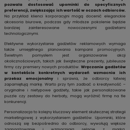
pozwala dostosować upominki do specyficznych
preferencji, zwiększając ich wartość w oczach odbiorców.
Na przykład klienci korporacyjni mogą docenić eleganckie
akcesoria biurowe, podczas gdy młodsze pokolenie będzie
bardziej zainteresowane nowoczesnymi gadżetami
technologicznymi.
Efektywne wykorzystanie gadżetów reklamowych wymaga
także umiejętnego planowania kampanii promocyjnych.
Świetnym pomysłem jest organizowanie akcji
okolicznościowych, takich jak świąteczne prezenty, jubileusze
firmy czy premiery nowych produktów.
Wręczanie gadżetów
w kontekście konkretnych wydarzeń wzmacnia ich
przekaz emocjonalny
i sprawia, że odbiorcy łatwiej
zapamiętują markę. Warto przy tym zadbać o kreatywność –
oryginalne i nietypowe gadżety, takie jak personalizowane
puzzle czy zestawy do herbaty, mogą wyróżnić firmę na tle
konkurencji.
Personalizacja to kolejny kluczowy element skutecznej strategii
marketingowej z wykorzystaniem gadżetów. Upominki, które
odnoszą się bezpośrednio do odbiorcy, wywołują większe
zaangażowanie i wzmacniają relacje z marką.