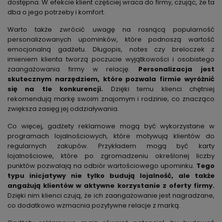
dostępna. W efekcie klient częściej wraca do firmy, czując, że ta
dba o jego potrzeby i komfort.
Warto także zwrócić uwagę na rosnącą popularność
personalizowanych upominków, które podnoszą wartość
emocjonalną gadżetu. Długopis, notes czy breloczek z
imieniem klienta tworzą poczucie wyjątkowości i osobistego
zaangażowania firmy w relację.
Personalizacja jest
skutecznym narzędziem, które pozwala firmie wyróżnić
się na tle konkurencji.
Dzięki temu klienci chętniej
rekomendują markę swoim znajomym i rodzinie, co znacząco
zwiększa zasięg jej oddziaływania.
Co więcej, gadżety reklamowe mogą być wykorzystane w
programach lojalnościowych, które motywują klientów do
regularnych zakupów. Przykładem mogą być karty
lojalnościowe, które po zgromadzeniu określonej liczby
punktów pozwalają na odbiór wartościowego upominku.
Tego
typu inicjatywy nie tylko budują lojalność, ale także
angażują klientów w aktywne korzystanie z oferty firmy.
Dzięki nim klienci czują, że ich zaangażowanie jest nagradzane,
co dodatkowo wzmacnia pozytywne relacje z marką.