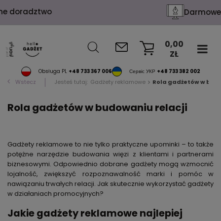
Darmowe wizualizacje
0,00
ZŁ
KOSZYK
Obsługa PL
+48 733 367 006
Сервіс УКР
+48 733 382 002
Wstecz
Jesteś tutaj:
Gadżety reklamowe
Rola gadżetów w budo
Rola gadżetów w budowaniu relacji
Gadżety reklamowe to nie tylko praktyczne upominki – to także
potężne narzędzie budowania więzi z klientami i partnerami
biznesowymi. Odpowiednio dobrane gadżety mogą wzmocnić
lojalność, zwiększyć rozpoznawalność marki i pomóc w
nawiązaniu trwałych relacji. Jak skutecznie wykorzystać gadżety
w działaniach promocyjnych?
Jakie gadżety reklamowe najlepiej