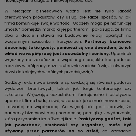
nawiązywanie długoterminowej współpracy.
W relacjach biznesowych ważna jest nie tylko jakość
oferowanych produktów czy usług, ale także sposób, w jaki
firma komunikuje swoje wartości. Gadżety mogą pełnić funkcję
„mostu” pomiędzy marką a jej partnerami, pokazując, że firma
dba o detale i stawia na budowanie relacji opartych na
wzajemnym szacunku i korzyściach.
Partnerzy biznesowi
doceniają takie gesty, ponieważ są one dowodem, że ich
wkład we współpracę jest zauważalny i ceniony.
Upominek
wręczony na zakończenie wspólnego projektu lub podczas
rocznicy współpracy może skutecznie zacieśnić więzi i otworzyć
drzwi do kolejnych wspólnych przedsięwzięć.
Gadżety reklamowe świetnie sprawdzają się również podczas
wydarzeń branżowych, takich jak targi, konferencje czy
szkolenia. Wręczając uczestnikom funkcjonalne i estetyczne
upominki, firma buduje swój wizerunek jako marki nowoczesnej
i otwartej na współpracę. Co więcej, taki gest sprawia, że
partnerzy biznesowi mają namacalną pamiątkę z wydarzenia,
która przypomina im o Twojej firmie.
Praktyczny gadżet, taki
jak powerbank, słuchawki czy organizer, może być
używany przez partnerów na co dzień
, co wzmacnia