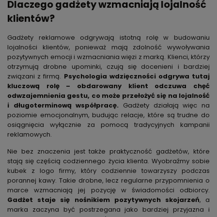
Dlaczego gadżety wzmacniają lojalność
klientów?
Gadżety reklamowe odgrywają istotną rolę w budowaniu
lojalności klientów, ponieważ mają zdolność wywoływania
pozytywnych emocji i wzmacniania więzi z marką. Klienci, którzy
otrzymują drobne upominki, czują się docenieni i bardziej
związani z firmą.
Psychologia wdzięczności odgrywa tutaj
kluczową rolę – obdarowany klient odczuwa chęć
odwzajemnienia gestu, co może przełożyć się na lojalność
i długoterminową współpracę.
Gadżety działają więc na
poziomie emocjonalnym, budując relacje, które są trudne do
osiągnięcia wyłącznie za pomocą tradycyjnych kampanii
reklamowych.
Nie bez znaczenia jest także praktyczność gadżetów, które
stają się częścią codziennego życia klienta. Wyobraźmy sobie
kubek z logo firmy, który codziennie towarzyszy podczas
porannej kawy. Takie drobne, lecz regularne przypomnienia o
marce wzmacniają jej pozycję w świadomości odbiorcy.
Gadżet staje się nośnikiem pozytywnych skojarzeń
, a
marka zaczyna być postrzegana jako bardziej przyjazna i