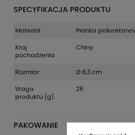
SPECYFIKACJA PRODUKTU
Materiał
Pianka poliuretano
Kraj
Chiny
pochodzenia
Rozmiar
Ø 6,3 cm
Waga
28
produktu (g)
PAKOWANIE