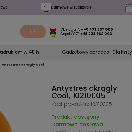
ztwo
Darmowe wizualizacje
Obsługa PL
+48 733 367 006
Сервіс УКР
+48 733 382 002
nadrukiem w 48 h
Gadżetowy doradca
Dla insty
Antystres okrągły Cool
Antystres okrągły
Cool,
10210005
Kod produktu: 10210005
Produkt dostępny
Darmowa dostawa
23700 szt.
w magazynie