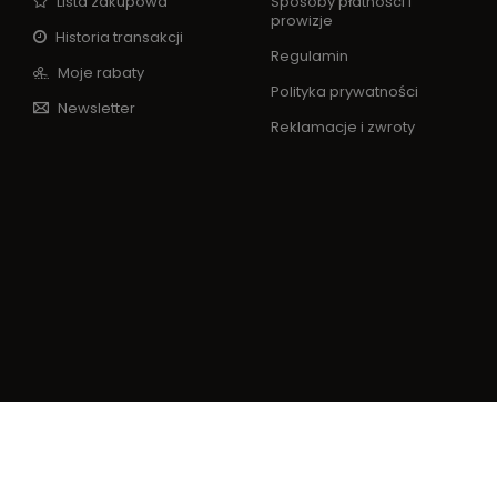
Lista zakupowa
Sposoby płatności i
prowizje
Historia transakcji
Regulamin
Moje rabaty
Polityka prywatności
Newsletter
Reklamacje i zwroty