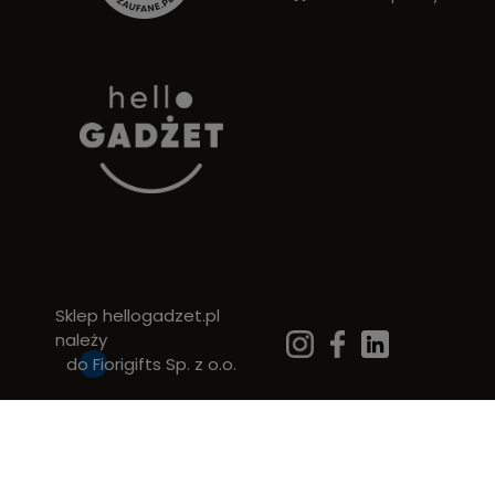
Sklep hellogadzet.pl
należy
do
Fiorigifts Sp. z o.o.