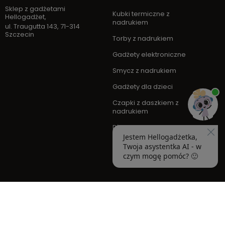
Sklep z gadżetami
Kubki termiczne z
Hellogadżet
,
nadrukiem
ul. Traugutta 143
,
71-314
Szczecin
Torby z nadrukiem
Gadżety elektroniczne
Smycz z nadrukiem
Gadżety dla dzieci
Czapki z daszkiem z
nadrukiem
Długopis Sheaffer
Nowości
Hellogadżetka