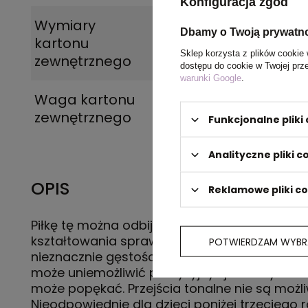
Konfiguracja zgód
Wymiary
32 x 62 x 31 cm
Dbamy o Twoją prywatn
kartonu
Sklep korzysta z plików cookie 
zewnętrznego
dostępu do cookie w Twojej prz
warunki Google
.
Waga kartonu
6 kg
zewnętrznego
Funkcjonalne plik
Analityczne pliki c
OPIS
Reklamowe pliki c
Piłkę tę można odbijać, rzucać lub ściskać. P
kształtowania sprawia, że antystresy różnią s
POTWIERDZAM WYBR
nieznacznie gęstością, kolorem, rozmiarem i
może uniemożliwić precyzyjny i jednolity nad
może popękać. Przejścia tonalne nie są możli
Nieodpowiednie dla dzieci poniżej trzeciego r