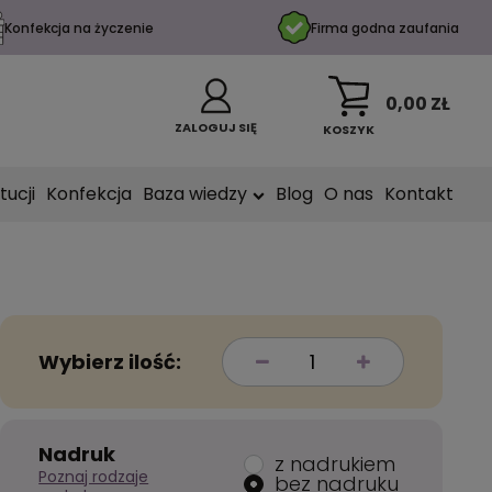
Konfekcja na życzenie
Firma godna zaufania
0,00 ZŁ
ZALOGUJ SIĘ
KOSZYK
tucji
Konfekcja
Baza wiedzy
Blog
O nas
Kontakt
Wybierz ilość:
Nadruk
z nadrukiem
Poznaj rodzaje
bez nadruku