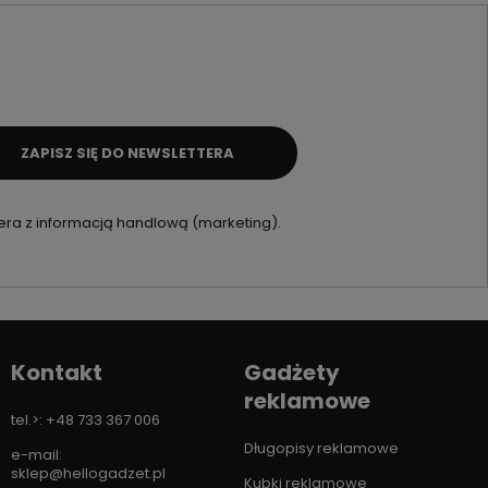
ZAPISZ SIĘ DO NEWSLETTERA
ra z informacją handlową (marketing).
Kontakt
Gadżety
reklamowe
tel.>: +48 733 367 006
Długopisy reklamowe
e-mail:
sklep@hellogadzet.pl
Kubki reklamowe