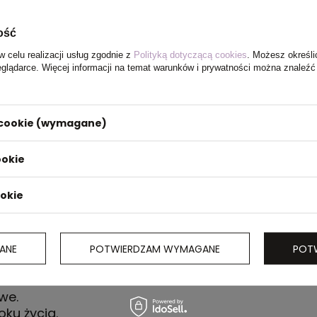
ość
w celu realizacji usług zgodnie z
Polityką dotyczącą cookies
. Możesz określi
eglądarce. Więcej informacji na temat warunków i prywatności można znaleźć
i cookie (wymagane)
ookie
ookie
roces
ię
ANE
POTWIERDZAM WYMAGANE
POT
 wagą, co
ruk. Nadruk
we.
oku życia.