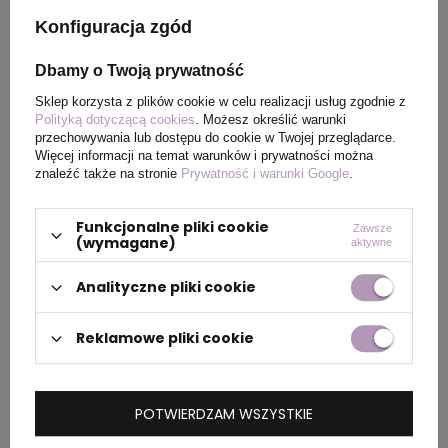
Konfiguracja zgód
Materiał
50% Plastik ABS z
Dbamy o Twoją prywatność
recyklingu, 50%
Polipropylen
Sklep korzysta z plików cookie w celu realizacji usług zgodnie z
Polityką dotyczącą cookies
. Możesz określić warunki
przechowywania lub dostępu do cookie w Twojej przeglądarce.
Kolor
Przezroczysty bezbarwny
Więcej informacji na temat warunków i prywatności można
znaleźć także na stronie
Prywatność i warunki Google
.
Funkcjonalne pliki cookie
Zawsze
PAKOWANIE
(wymagane)
aktywne
Analityczne pliki cookie
Wymiary
25 x 54 x 24 cm
kartonu
Reklamowe pliki cookie
zewnętrznego
Waga
11 kg
POTWIERDZAM WSZYSTKIE
kartonu