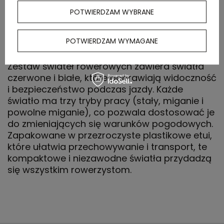
zewnętrznego
POTWIERDZAM WYBRANE
OPIS
POTWIERDZAM WYMAGANE
Zestaw świateł rowerowych zawiera światła
czerwone i białe, które poprawiają widoczność
i bezpieczeństwo podczas jazdy. Każde
światło ma trzy tryby pracy (stały, miganie i
powolne miganie), co pozwala dostosować je
do zmieniających się warunków pogodowych.
Zapakowane w przezroczyste plastikowe etui,
które ułatwia przechowywanie i transport, te
kompaktowe i niezawodne światła przydadzą
się wszystkim rowerzystom.